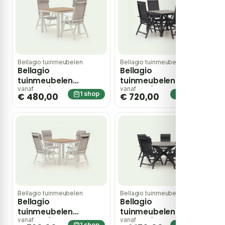
Bellagio tuinmeubelen
Bellagio tuinmeubelen
Bellagio
Bellagio
tuinmeubelen
tuinmeubelen
Avenza/Fidenza
Avenza/Fidenza
vanaf
vanaf
1 shop
1 shop
€ 480,00
€ 720,00
90cm dining tuinset
90cm dining tuinset
3-delig verstelbaar
5-delig verstelbaar
Bellagio tuinmeubelen
Bellagio tuinmeubelen
Bellagio
Bellagio
tuinmeubelen
tuinmeubelen
Avenza/Fidenza
Avenza/Fidenza
vanaf
vanaf
1 shop
1 shop