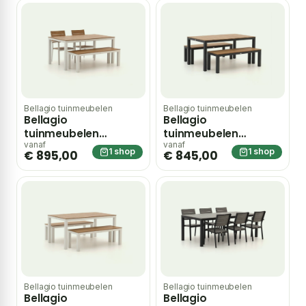
Grijs
Bellagio tuinmeubelen
Bellagio tuinmeubelen
Bellagio
Bellagio
tuinmeubelen
tuinmeubelen
Fidenza 160cm dining
Fidenza 160cm
vanaf
vanaf
1 shop
1 shop
€ 895,00
€ 845,00
tuinset met bank 4-
picknickset 3-delig –
delig stapelbaar –
Grijs
Wit
Bellagio tuinmeubelen
Bellagio tuinmeubelen
Bellagio
Bellagio