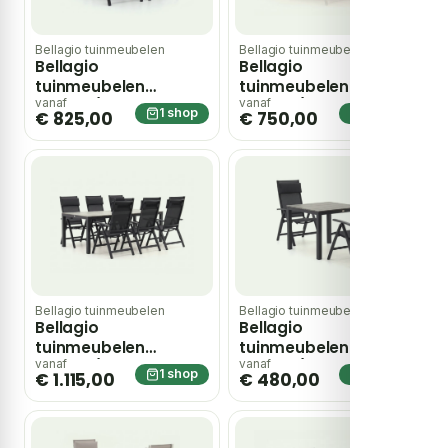
Bellagio tuinmeubelen
Bellagio tuinmeubelen
Bellagio
Bellagio
tuinmeubelen
tuinmeubelen
Avenza/Fidenza
Avenza/Fidenza
vanaf
vanaf
1 shop
1 shop
€ 825,00
€ 750,00
160cm dining tuinset
183cm dining tuinset
5-delig verstelbaar
5-delig verstelbaar
Bellagio tuinmeubelen
Bellagio tuinmeubelen
Bellagio
Bellagio
tuinmeubelen
tuinmeubelen
Avenza/Fidenza
Avenza/Fidenza
vanaf
vanaf
1 shop
1 shop
€ 1.115,00
€ 480,00
220cm dining tuinset
90cm dining tuinset
7-delig verstelbaar
3-delig verstelbaar