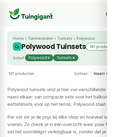
Home
›
Tuinmeubelen
›
Tuinsets
›
Polywood
Polywood Tuinsets
181 producten
Actief:
Polywood
Tuinsets
181 producten
Sorteer:
Polywood tuinsets vind je hier van verschillende webshops
naast elkaar: van compacte sets voor het balkon tot grote
eettafelsets voor op het terras. Polywood staat bekend
om zijn duurzaamheid en weerbestendigheid, want het
Per set zie je de prijs bij elke shop en hoeveel winkels hem
materiaal is gemaakt van gerecycled kunststof dat bestand
voeren. Zo check je in één overzicht waar jouw favoriete
is tegen vocht, zon en vorst.
set het voordeligst verkrijgbaar is, zonder dat je zelf alle