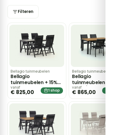
tuinwinkels langs hoeft te gaan.
Filteren
Bellagio tuinmeubelen
Bellagio tuinmeubelen
Bellagio
Bellagio
tuinmeubelen + 15%
tuinmeubelen
kassakorting |
Anzio/Fidenza 160cm
vanaf
vanaf
1 shop
1 shop
€ 825,00
€ 865,00
Bellagio
dining tuinset 5-delig
Avenza/Fidenza
stapelbaar
160cm dining tuinset
5-delig verstelbaar