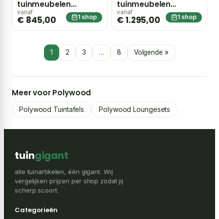
tuinmeubelen
tuinmeubelen
Fidenza 160cm
Fidenza 220cm dining
vanaf
vanaf
1 shop
1 shop
€ 845,00
€ 1.295,00
picknickset 3-delig –
tuinset 7-delig
Wit
stapelbaar – Zwart
1
2
3
…
8
Volgende »
Meer voor Polywood
Polywood Tuintafels
Polywood Loungesets
tuin
gigant
alle tuinartikelen, één gigant. Wij
vergelijken prijzen per shop zodat jij
scherp scoort.
Categorieën