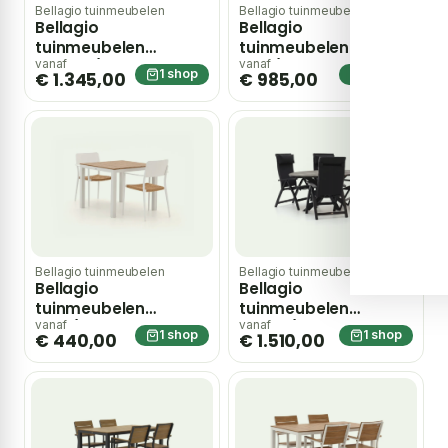
Bellagio tuinmeubelen
Bellagio tuinmeubelen
Bellagio
Bellagio
tuinmeubelen
tuinmeubelen
Avenza/Fidenza
Avio/Fidenza 160cm
vanaf
vanaf
1 shop
1 shop
€ 1.345,00
€ 985,00
ovaal 220cm dining
dining tuinset 5-delig
tuinset 7-delig
verstelbaar – Grijs
verstelbaar
Bellagio tuinmeubelen
Bellagio tuinmeubelen
Bellagio
Bellagio
tuinmeubelen
tuinmeubelen
Cino/Fidenza 90cm
Fermo/Fidenza ovaal
vanaf
vanaf
1 shop
1 shop
€ 440,00
€ 1.510,00
dining tuinset 3-delig
180cm dining tuinset
stapelbaar
5-delig verstelbaar –
Grijs