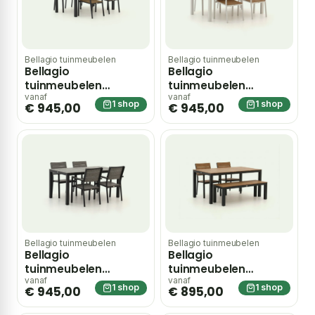
Bellagio tuinmeubelen
Bellagio tuinmeubelen
Bellagio
Bellagio
tuinmeubelen
tuinmeubelen
Fidenza 160cm dining
Fidenza 160cm dining
vanaf
vanaf
1 shop
1 shop
€ 945,00
€ 945,00
tuinset 5-delig
tuinset 5-delig
stapelbaar – Grijs
stapelbaar – Wit
Bellagio tuinmeubelen
Bellagio tuinmeubelen
Bellagio
Bellagio
tuinmeubelen
tuinmeubelen
Fidenza 160cm dining
Fidenza 160cm dining
vanaf
vanaf
1 shop
1 shop
€ 945,00
€ 895,00
tuinset 5-delig
tuinset met bank 4-
stapelbaar – Zwart
delig stapelbaar –