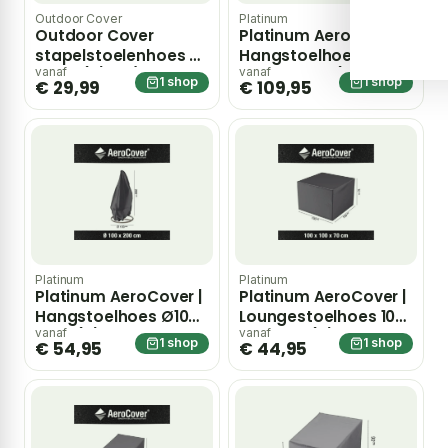
Outdoor Cover
Platinum
Outdoor Cover
Platinum AeroCover |
stapelstoelenhoes 67
Hangstoelhoes 205 x
x 67 x (h) 80/110 cm –
130 x 130-155(h) cm
vanaf
vanaf
1 shop
1 shop
€ 29,99
€ 109,95
Grijs-antraciet
Platinum
Platinum
Platinum AeroCover |
Platinum AeroCover |
Hangstoelhoes Ø100
Loungestoelhoes 100
x 200(h) cm
x 100 x 70(h) cm
vanaf
vanaf
1 shop
1 shop
€ 54,95
€ 44,95