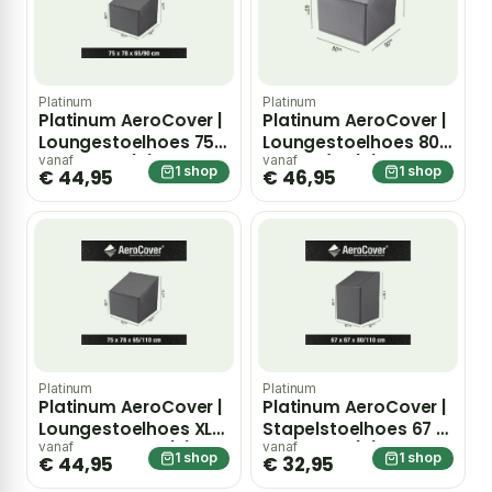
Platinum
Platinum
Platinum AeroCover |
Platinum AeroCover |
Loungestoelhoes 75 x
Loungestoelhoes 80 x
78 x 65-90(h) cm
90 x 65/90(h) cm
vanaf
vanaf
1 shop
1 shop
€ 44,95
€ 46,95
Platinum
Platinum
Platinum AeroCover |
Platinum AeroCover |
Loungestoelhoes XL
Stapelstoelhoes 67 x
75 x 78 x 65-110(h) cm
67 x 80-110(h) cm
vanaf
vanaf
1 shop
1 shop
€ 44,95
€ 32,95