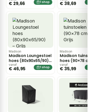
stoel beschermhoes
loungestoel
1 shop
1 shop
€ 29,66
€ 38,69
67x67xH109 –
(100x100x70 cm) –
Donkergrijs
Grijs
Madison
Madison
Madison Loungestoel
Madison tuinstoelen
hoes (80x90x65/90) –
hoes (90×78 cm) –
Grijs
Grijs
vanaf
vanaf
1 shop
1 shop
€ 46,95
€ 35,99