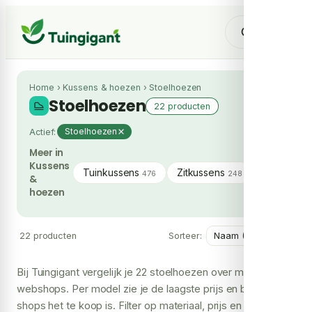
Home
›
Kussens & hoezen
›
Stoelhoezen
Stoelhoezen
22 producten
Actief:
Stoelhoezen
Meer in
Kussens
Tuinkussens
Zitkussens
Loungeku
476
248
&
hoezen
22 producten
Sorteer:
Bij Tuingigant vergelijk je 22 stoelhoezen over meerdere
webshops. Per model zie je de laagste prijs en bij hoeveel
shops het te koop is. Filter op materiaal, prijs en merk om