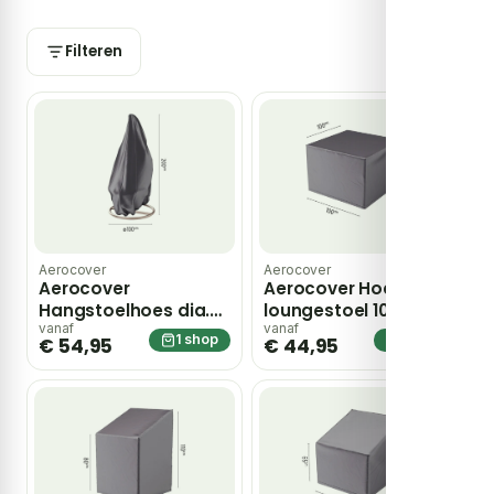
snel jouw keuze te maken.
Filteren
Aerocover
Aerocover
Aerocover
Aerocover Hoes
Hangstoelhoes dia.
loungestoel 100 x 100
100×200 cm – grijs
x 70 cm – grijs
vanaf
vanaf
1 shop
1 shop
€ 54,95
€ 44,95