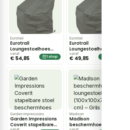
Eurotrail
Eurotrail
Eurotrail
Eurotrail
Loungestoelhoes
Loungestoelhoes
Cantonic
Cantonic
vanaf
vanaf
1 shop
1 shop
€ 54,85
€ 49,85
115x90x100/70 cm grijs
80x90x100/70 cm grijs
Garden impressions
Madison
Garden Impressions
Madison
Coverit stapelbare
beschermhoes
vanaf
vanaf