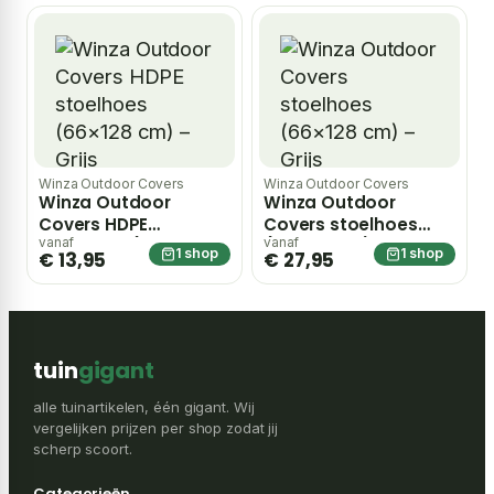
Winza Outdoor Covers
Winza Outdoor Covers
Winza Outdoor
Winza Outdoor
Covers HDPE
Covers stoelhoes
stoelhoes (66×128
(66×128 cm) – Grijs
vanaf
vanaf
1 shop
1 shop
€ 13,95
€ 27,95
cm) – Grijs
tuin
gigant
alle tuinartikelen, één gigant. Wij
vergelijken prijzen per shop zodat jij
scherp scoort.
Categorieën