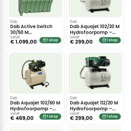
Dab
Dab
Dab Active Switch
Dab Aquajet 102/20 M
30/50 M
Hydrofoorpomp –
Regenwaterpomp –
Groen/ zwart / RVS
vanaf
vanaf
1 shop
1 shop
€ 1.099,00
€ 299,00
Groen/ zwart / RVS
Dab
Dab
Dab Aquajet 102/60 M
Dab Aquajet 112/20 M
Hydrofoorpomp –
Hydrofoorpomp –
Groen/ zwart / RVS
Groen/ zwart / RVS
vanaf
vanaf
1 shop
1 shop
€ 469,00
€ 299,00