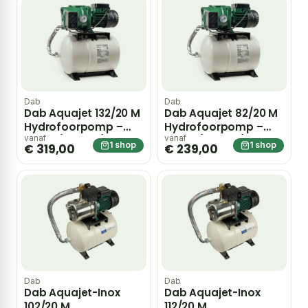
Dab
Dab
Dab Aquajet 132/20 M
Dab Aquajet 82/20 M
Hydrofoorpomp –
Hydrofoorpomp –
Groen/ zwart / RVS
Groen/ zwart / RVS
vanaf
vanaf
1 shop
1 shop
€ 319,00
€ 239,00
Dab
Dab
Dab Aquajet-Inox
Dab Aquajet-Inox
102/20 M
112/20 M