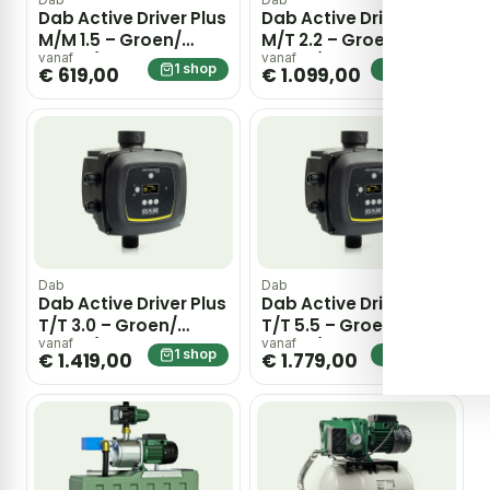
Dab Active Driver Plus
Dab Active Driver Plus
M/M 1.5 – Groen/
M/T 2.2 – Groen/
zwart / RVS
zwart / RVS
vanaf
vanaf
1 shop
1 shop
€ 619,00
€ 1.099,00
Dab
Dab
Dab Active Driver Plus
Dab Active Driver Plus
T/T 3.0 – Groen/
T/T 5.5 – Groen/
zwart / RVS
zwart / RVS
vanaf
vanaf
1 shop
1 shop
€ 1.419,00
€ 1.779,00