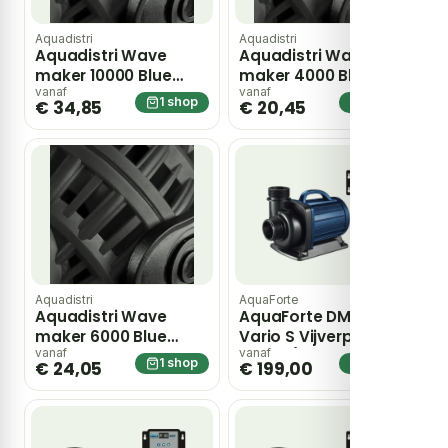
Aquadistri
Aquadistri
Aquadistri Wave
Aquadistri Wave
maker 10000 Blue
maker 4000 Blue
Marine – zwart
Marine – zwart
vanaf
vanaf
1 shop
1 shop
€ 34,85
€ 20,45
Aquadistri
AquaForte
Aquadistri Wave
AquaForte DM-10000
maker 6000 Blue
Vario S Vijverpomp –
Marine – Zie Foto
Blauw / zwart
vanaf
vanaf
1 shop
1 shop
€ 24,05
€ 199,00