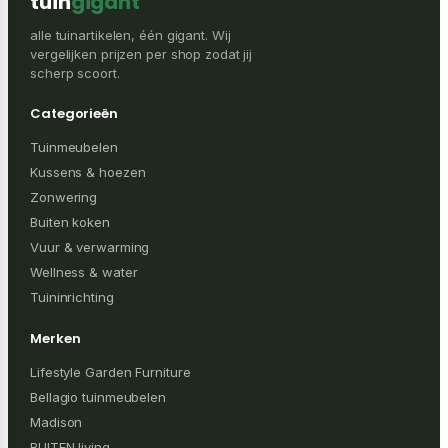
tuin
gigant
alle tuinartikelen, één gigant. Wij
vergelijken prijzen per shop zodat jij
scherp scoort.
Categorieën
Tuinmeubelen
Kussens & hoezen
Zonwering
Buiten koken
Vuur & verwarming
Wellness & water
Tuininrichting
Merken
Lifestyle Garden Furniture
Bellagio tuinmeubelen
Madison
BUITEN living