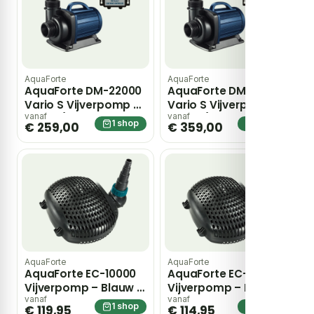
AquaForte
AquaForte
AquaForte DM-22000
AquaForte DM-30000
Vario S Vijverpomp –
Vario S Vijverpomp –
Blauw / zwart
Blauw / zwart
vanaf
vanaf
1 shop
1 shop
€ 259,00
€ 359,00
AquaForte
AquaForte
AquaForte EC-10000
AquaForte EC-8000
Vijverpomp – Blauw /
Vijverpomp – Blauw /
zwart
zwart
vanaf
vanaf
1 shop
1 shop
€ 119,95
€ 114,95