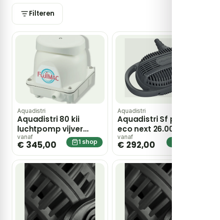
Filteren
Aquadistri
Aquadistri
Aquadistri 80 kii
Aquadistri Sf pond
luchtpomp vijver
eco next 26.000-
Fujimac – grijs
240w – zwart
vanaf
vanaf
1 shop
1 shop
€ 345,00
€ 292,00