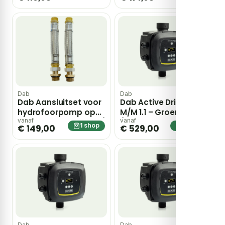
Dab
Dab
Dab Aansluitset voor
Dab Active Driver Plus
hydrofoorpomp op
M/M 1.1 – Groen/ zwart
waterleiding – Groen/
/ RVS
vanaf
vanaf
1 shop
1 shop
€ 149,00
€ 529,00
zwart / RVS
Dab
Dab