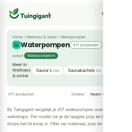
Home
›
Wellness & water
›
Waterpompen
Waterpompen
417 producten
Actief:
Waterpompen
Meer in
Wellness
Sauna's
Saunakachels
Jacuzzi's 
498
152
& water
417 producten
Sorteer:
Bij Tuingigant vergelijk je 417 waterpompen over meerdere
webshops. Per model zie je de laagste prijs en bij hoeveel
shops het te koop is. Filter op materiaal, prijs en merk om
snel jouw keuze te maken.