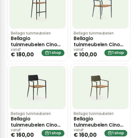
Bellagio tuinmeubelen
Bellagio tuinmeubelen
Bellagio
Bellagio
tuinmeubelen Cino
tuinmeubelen Cino
barstoel stapelbaar
dining tuinstoel
vanaf
vanaf
1 shop
1 shop
€ 180,00
€ 100,00
– Zwart
stapelbaar – Blauw
Bellagio tuinmeubelen
Bellagio tuinmeubelen
Bellagio
Bellagio
tuinmeubelen Cino
tuinmeubelen Cino
dining tuinstoel
dining tuinstoel
vanaf
vanaf
1 shop
1 shop
€ 160,00
€ 160,00
stapelbaar – Grijs
stapelbaar – Groen