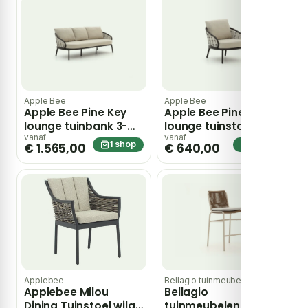
Apple Bee
Apple Bee
Apple Bee Pine Key
Apple Bee Pine Key
lounge tuinbank 3-
lounge tuinstoel – Wit
zits 208cm – Wit
vanaf
vanaf
1 shop
1 shop
€ 1.565,00
€ 640,00
Applebee
Bellagio tuinmeubelen
Applebee Milou
Bellagio
Dining Tuinstoel wilg
tuinmeubelen