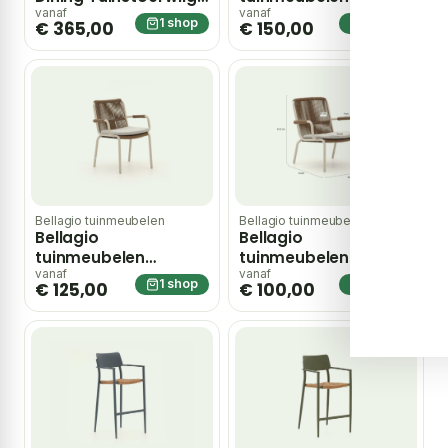
tuinmeubel
Caronia barstoel
vanaf
vanaf
1 shop
1 shop
€ 365,00
€ 150,00
stapelbaar – Taupe
Bellagio tuinmeubelen
Bellagio tuinmeubelen
Bellagio
Bellagio
tuinmeubelen
tuinmeubelen
Caronia dining
Caronia lounge
vanaf
vanaf
1 shop
1 shop
€ 125,00
€ 100,00
tuinstoel stapelbaar
tuinstoel stapelbaar
– Taupe
– Taupe