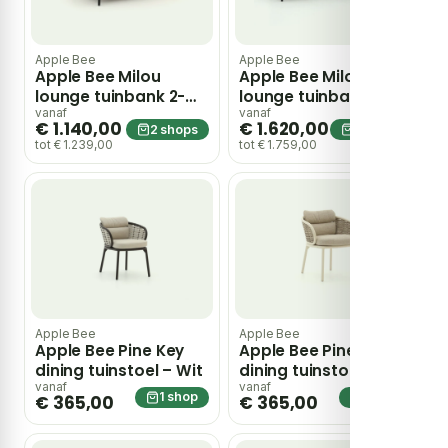
Apple Bee
Apple Bee
Apple Bee Milou
Apple Bee Milou
lounge tuinbank 2-
lounge tuinbank 3-
zits 145cm – Grijs
zits 203cm – Taupe
vanaf
vanaf
€ 1.140,00
€ 1.620,00
2 shops
2 shops
tot € 1.239,00
tot € 1.759,00
Apple Bee
Apple Bee
Apple Bee Pine Key
Apple Bee Pine Key
dining tuinstoel – Wit
dining tuinstoel – Wit
vanaf
vanaf
1 shop
1 shop
€ 365,00
€ 365,00