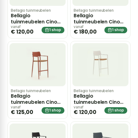
Bellagio tuinmeubelen
Bellagio tuinmeubelen
Bellagio
Bellagio
tuinmeubelen Cino
tuinmeubelen Cino
barstoel stapelbaar
barstoel stapelbaar
vanaf
vanaf
1 shop
1 shop
€ 120,00
€ 180,00
– Blauw
– Groen
Bellagio tuinmeubelen
Bellagio tuinmeubelen
Bellagio
Bellagio
tuinmeubelen Cino
tuinmeubelen Cino
barstoel stapelbaar
barstoel stapelbaar
vanaf
vanaf
1 shop
1 shop
€ 125,00
€ 120,00
– Rood
– Wit