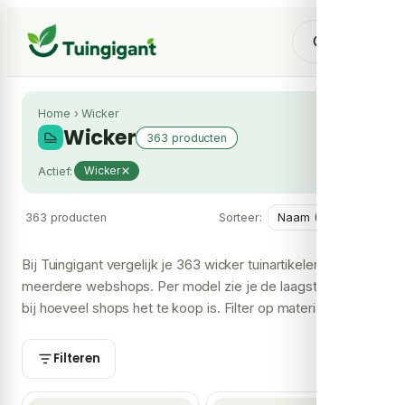
Home
›
Wicker
Wicker
363 producten
Actief:
Wicker
363 producten
Sorteer:
Bij Tuingigant vergelijk je 363 wicker tuinartikelen over
meerdere webshops. Per model zie je de laagste prijs en
bij hoeveel shops het te koop is. Filter op materiaal, prijs
en merk om snel jouw keuze te maken.
Filteren