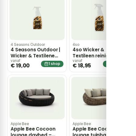
4 Seasons Outdoor
4so
4 Seasons Outdoor |
4so Wicker &
Wicker & Textilene
Textileen reiniger
Reiniger | 750 ml
0,75l
vanaf
vanaf
1 shop
1 shop
€ 19,00
€ 18,95
Apple Bee
Apple Bee
Apple Bee Cocoon
Apple Bee Cocoon
lounge daybed –
lounge tuinbank 3-