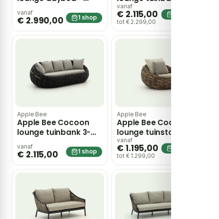
Zwart
zits 236cm – Taupe
vanaf
€ 2.115,00
vanaf
2 shops
1 shop
€ 2.990,00
tot € 2.299,00
Apple Bee
Apple Bee
Apple Bee Cocoon
Apple Bee Cocoon
lounge tuinbank 3-
lounge tuinstoel –
zits 236cm – Zwart
Taupe
vanaf
€ 1.195,00
vanaf
2 shops
1 shop
€ 2.115,00
tot € 1.299,00