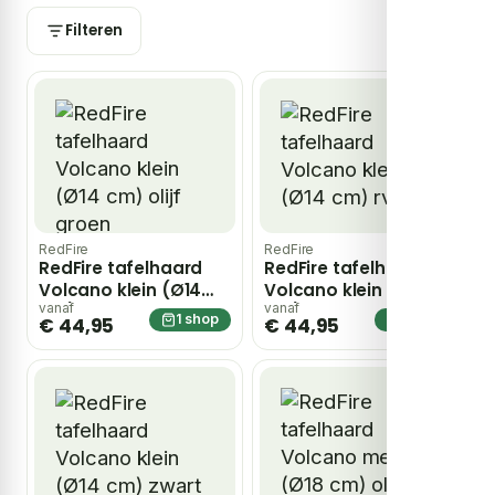
Filteren
RedFire
RedFire
RedFire tafelhaard
RedFire tafelhaard
Volcano klein (Ø14
Volcano klein (Ø14
cm) olijf groen
cm) rvs
vanaf
vanaf
1 shop
1 shop
€ 44,95
€ 44,95