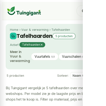
Home
›
Vuur & verwarming
›
Tafelhaarden
Tafelhaarden
5 producten
Actief:
Tafelhaarden
Meer in
Vuur &
Vuurtafels
Vuurschalen
Tuinhaa
101
69
verwarming
5 producten
Sorteer:
Bij Tuingigant vergelijk je 5 tafelhaarden over meerdere
webshops. Per model zie je de laagste prijs en bij hoeveel
shops het te koop is. Filter op materiaal, prijs en merk om
snel jouw keuze te maken.