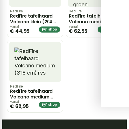
RedFire
RedFire
RedFire tafelhaard
RedFire tafelhaard
Volcano klein (Ø14
Volcano medium
cm) zwart
(Ø18 cm) olijf groen
vanaf
vanaf
1 shop
1 shop
€ 44,95
€ 62,95
RedFire
RedFire tafelhaard
Volcano medium
(Ø18 cm) rvs
vanaf
1 shop
€ 62,95