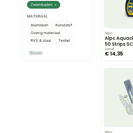
Zwembaden
×
MATERIAAL
Aluminium
Kunststof
Overig materiaal
Alpc
Alpc Aquac
RVS & staal
Textiel
50 Strips SC
vanaf
Wissen
€ 14,35
Alpc