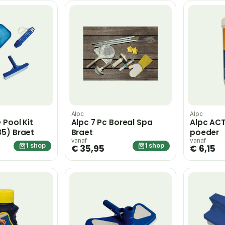
Alpc
Alpc
 Pool Kit
Alpc 7 Pc Boreal Spa
Alpc ACTI
5) Braet
Braet
poeder
vanaf
vanaf
1 shop
1 shop
€ 35,95
€ 6,15