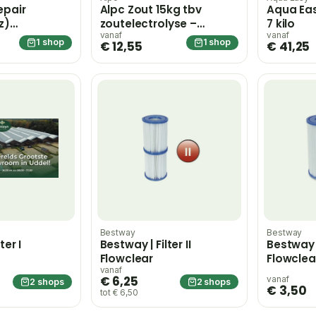
epair
Alpc Zout 15kg tbv
Aqua Eas
z)
zoutelectrolyse –
7 kilo
 Braet
blauw;rood;wit
vanaf
vanaf
1 shop
1 shop
€ 12,55
€ 41,25
Bestway
Bestway
ter I
Bestway | Filter II
Bestway | 
Flowclear
Flowclea
vanaf
€ 6,25
vanaf
2 shops
2 shops
€ 3,50
tot € 6,50