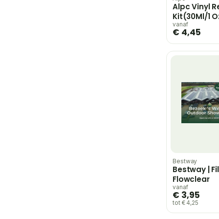
Alpc Vinyl R
Kit(30Ml/1 O
Peel&Patch
vanaf
€ 4,45
Bestway
Bestway | Fil
Flowclear
vanaf
€ 3,95
tot € 4,25