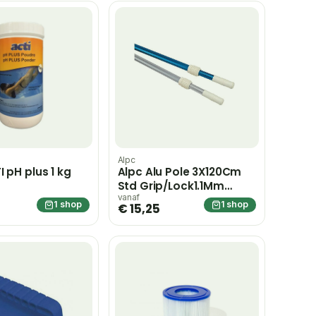
Alpc
 pH plus 1 kg
Alpc Alu Pole 3X120Cm
Std Grip/Lock1.1Mm
Ribbed Braet
vanaf
1 shop
1 shop
€ 15,25