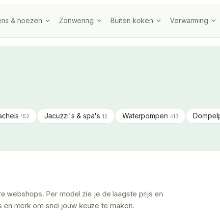
ens & hoezen
Zonwering
Buiten koken
Verwarming
achels
Jacuzzi's & spa's
Waterpompen
Dompel
152
12
413
e webshops. Per model zie je de laagste prijs en
rijs en merk om snel jouw keuze te maken.