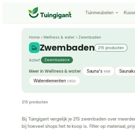
Tuinmeubelen
Kuss
Home
›
Wellness & water
›
Zwembaden
Zwembaden
215 producten
Actief:
Zwembaden
Meer in Wellness & water
Sauna's
Saunak
498
Waterelementen
1.450
215 producten
Bij Tuingigant vergelijk je 215 zwembaden over meerder
bij hoeveel shops het te koop is. Filter op materiaal, p