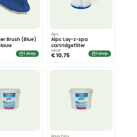
Alpc
ger Brush (Blue)
Alpc Lay-z-spa
blauw
cartridgefilter
vanaf
1 shop
1 shop
€ 10,75
Aqua Easy