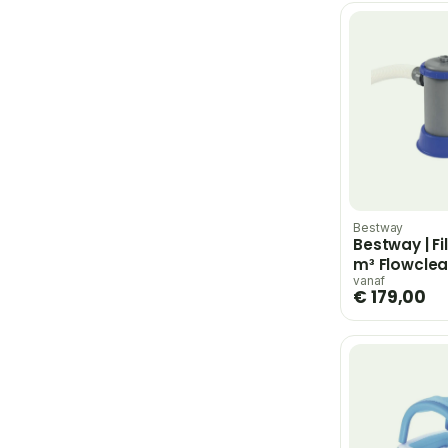
Bestway
Bestway | F
m³ Flowclea
vanaf
€ 179,00