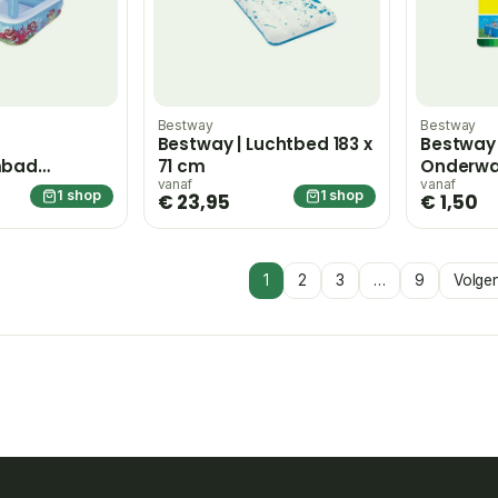
Bestway
Bestway
Bestway | Luchtbed 183 x
Bestway 
mbad
71 cm
Onderwa
6,5 x 6,5
vanaf
vanaf
1 shop
1 shop
€ 23,95
€ 1,50
1
2
3
…
9
Volge