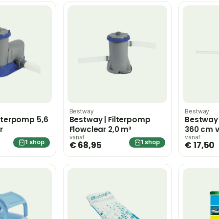
Bestway
Bestway
ilterpomp 5,6
Bestway | Filterpomp
Bestway 
r
Flowclear 2,0 m³
360 cm v
vanaf
vanaf
1 shop
1 shop
€ 68,95
€ 17,50