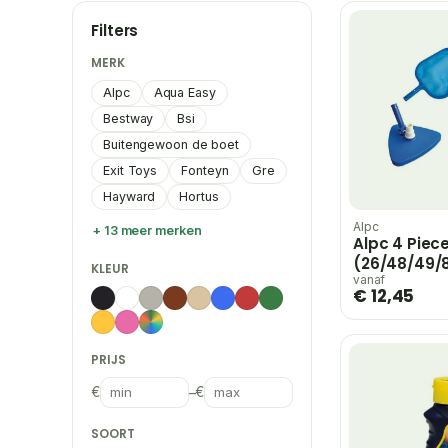
Filters
MERK
Alpc
Aqua Easy
Bestway
Bsi
Buitengewoon de boet
Exit Toys
Fonteyn
Gre
Hayward
Hortus
Alpc
+ 13 meer merken
Alpc 4 Piece
(26/48/49/8
KLEUR
vanaf
€ 12,45
PRIJS
€
–
€
SOORT