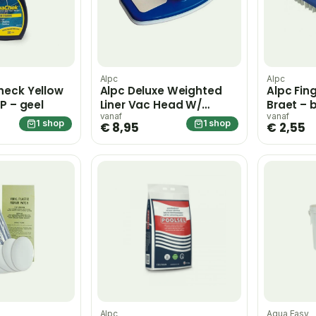
Alpc
Alpc
heck Yellow
Alpc Deluxe Weighted
Alpc Fin
P – geel
Liner Vac Head W/
Braet – 
Bumper Braet
vanaf
vanaf
1 shop
1 shop
€ 8,95
€ 2,55
Alpc
Aqua Easy