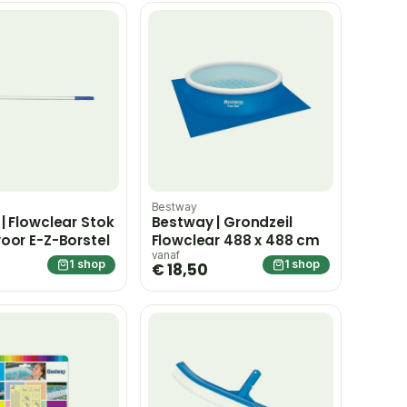
Bestway
| Flowclear Stok
Bestway | Grondzeil
oor E-Z-Borstel
Flowclear 488 x 488 cm
vanaf
1 shop
1 shop
€ 18,50