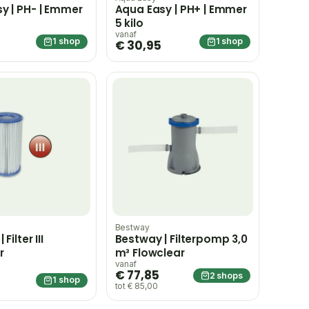
y | PH- | Emmer
Aqua Easy | PH+ | Emmer
5 kilo
vanaf
1 shop
1 shop
€ 30,95
Bestway
Filter III
Bestway | Filterpomp 3,0
r
m³ Flowclear
vanaf
€ 77,85
2 shops
1 shop
tot € 85,00