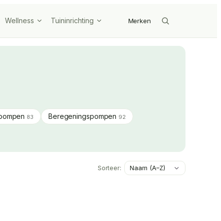
Wellness
Tuininrichting
Merken
pompen
Beregeningspompen
83
92
Sorteer: