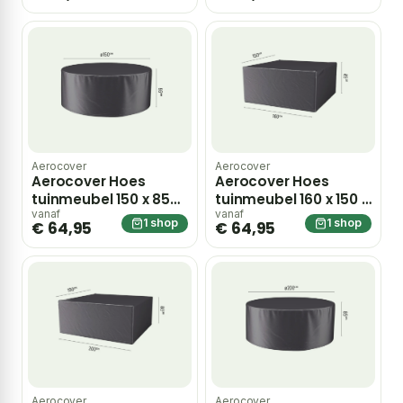
80 tot 110 cm – grijs
Aerocover
Aerocover
Aerocover Hoes
Aerocover Hoes
tuinmeubel 150 x 85
tuinmeubel 160 x 150 x
cm – grijs
85 cm – grijs
vanaf
vanaf
1 shop
1 shop
€ 64,95
€ 64,95
Aerocover
Aerocover