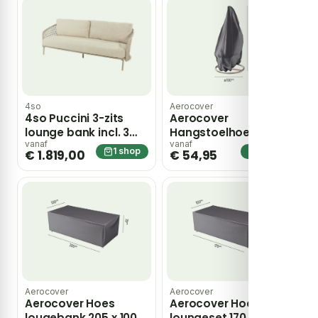
4so
Aerocover
4so Puccini 3-zits
Aerocover
lounge bank incl. 3
Hangstoelhoes dia.
kussens – bruin
100×200 cm – grijs
vanaf
vanaf
1 shop
1 shop
€ 1.819,00
€ 54,95
Aerocover
Aerocover
Aerocover Hoes
Aerocover Hoes
lougebank 205 x 100 x
loungeset 170 x 100 x