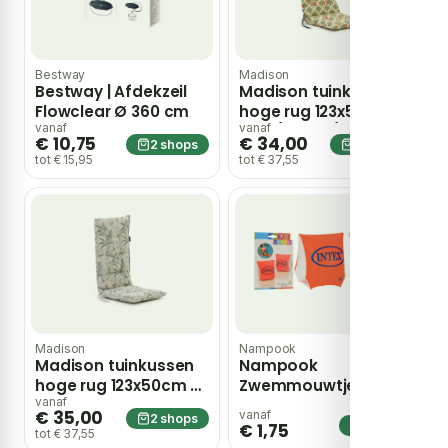
Bestway
Madison
Bestway | Afdekzeil
Madison tuinkussen
Flowclear Ø 360 cm
hoge rug 123x50cm –
Geel/Groen/Oranje
vanaf
vanaf
€ 10,75
€ 34,00
2 shops
2 shops
tot € 15,95
tot € 37,55
Madison
Nampook
Madison tuinkussen
Nampook
hoge rug 123x50cm –
Zwemmouwtjes
Wit
oranje 23x15cm
vanaf
€ 35,00
vanaf
2 shops
1 shop
€ 1,75
tot € 37,55