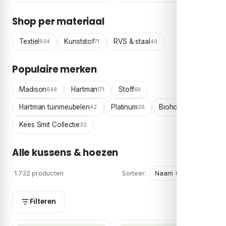
Shop per materiaal
Textiel
Kunststof
RVS & staal
934
71
40
Populaire merken
Madison
Hartman
Stoff
648
171
69
Hartman tuinmeubelen
Platinum
Biohort
42
36
33
Kees Smit Collectie
32
Alle kussens & hoezen
1.732 producten
Sorteer:
Filteren