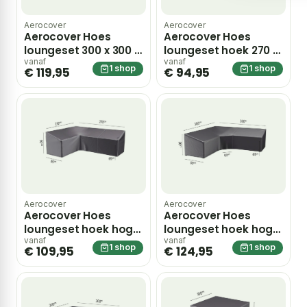
Aerocover
Aerocover
Aerocover Hoes
Aerocover Hoes
loungeset 300 x 300 x
loungeset hoek 270 x
70 cm – grijs
270 x 100 x 70 cm –
vanaf
vanaf
1 shop
1 shop
€ 119,95
€ 94,95
grijs
Aerocover
Aerocover
Aerocover Hoes
Aerocover Hoes
loungeset hoek hoge
loungeset hoek hoge
rugleuning 270 x 210 x
rugleuning 300 x 300 x
vanaf
vanaf
1 shop
1 shop
€ 109,95
€ 124,95
85 x 65 tot 90 cm –
90 x 65 tot 90 cm –
grijs
grijs