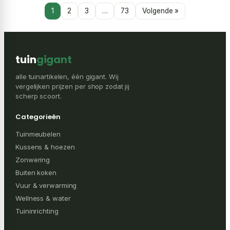
1
2
3
…
73
Volgende »
tuin
gigant
alle tuinartikelen, één gigant. Wij
vergelijken prijzen per shop zodat jij
scherp scoort.
Categorieën
Tuinmeubelen
Kussens & hoezen
Zonwering
Buiten koken
Vuur & verwarming
Wellness & water
Tuininrichting