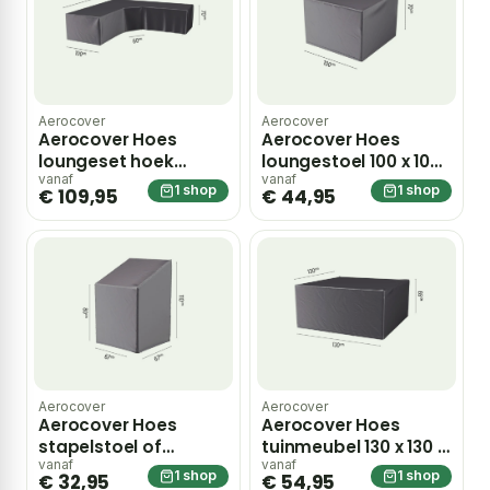
Aerocover
Aerocover
Aerocover Hoes
Aerocover Hoes
loungeset hoek
loungestoel 100 x 100
trapeze 300 x 300 x
x 70 cm – grijs
vanaf
vanaf
1 shop
1 shop
€ 109,95
€ 44,95
100 x 70 cm – grijs
Aerocover
Aerocover
Aerocover Hoes
Aerocover Hoes
stapelstoel of
tuinmeubel 130 x 130 x
gasveerstoel 67 x 67 x
85 cm – grijs
vanaf
vanaf
1 shop
1 shop
€ 32,95
€ 54,95