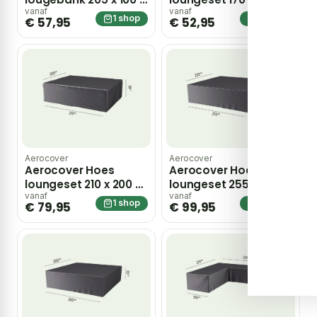
70 cm – grijs
70 cm – grijs
vanaf
vanaf
1 shop
1 shop
€ 57,95
€ 52,95
Aerocover
Aerocover
Aerocover Hoes
Aerocover Hoes
loungeset 210 x 200 x
loungeset 255 x 255 x
70 cm – grijs
70 cm – grijs
vanaf
vanaf
1 shop
1 shop
€ 79,95
€ 99,95