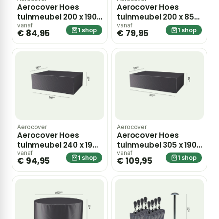
Aerocover Hoes
Aerocover Hoes
tuinmeubel 200 x 190
tuinmeubel 200 x 85
x 85 cm – grijs
cm – grijs
vanaf
vanaf
1 shop
1 shop
€ 84,95
€ 79,95
Aerocover
Aerocover
Aerocover Hoes
Aerocover Hoes
tuinmeubel 240 x 190
tuinmeubel 305 x 190
x 85 cm – grijs
x 85 cm – grijs
vanaf
vanaf
1 shop
1 shop
€ 94,95
€ 109,95