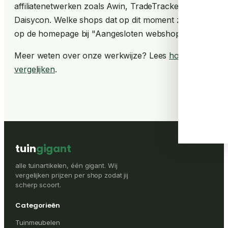
affiliatenetwerken zoals Awin, TradeTracker en
Daisycon. Welke shops dat op dit moment zijn, zie je
op de homepage bij "Aangesloten webshops".
Meer weten over onze werkwijze? Lees
hoe we
vergelijken
.
tuin
gigant
alle tuinartikelen, één gigant. Wij
vergelijken prijzen per shop zodat jij
scherp scoort.
Categorieën
Tuinmeubelen