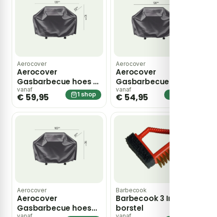
Aerocover
Aerocover
Aerocover
Aerocover
Gasbarbecue hoes M
Gasbarbecue hoes S
– grijs
– grijs
vanaf
vanaf
1 shop
1 shop
€ 59,95
€ 54,95
Aerocover
Barbecook
Aerocover
Barbecook 3 In 1
Gasbarbecue hoes
borstel
vanaf
vanaf