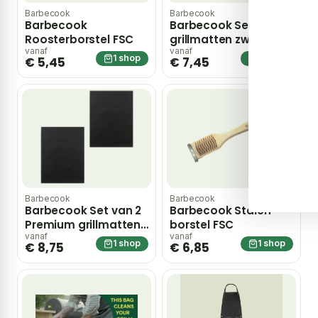
Barbecook
Barbecook
Barbecook
Barbecook Set van 2
Roosterborstel FSC
grillmatten zwart
diameter 40 cm BBQ
vanaf
vanaf
1 shop
1 shop
€ 5,45
€ 7,45
Barbecook
Barbecook
Barbecook Set van 2
Barbecook Stalen
Premium grillmatten
borstel FSC
zwart 40×33 cm
vanaf
vanaf
1 shop
1 shop
€ 8,75
€ 6,85