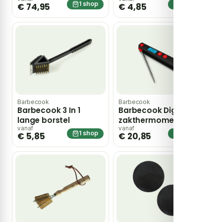
XL – grijs
1 shop
1 shop
€ 74,95
€ 4,85
Barbecook
Barbecook
Barbecook 3 In 1
Barbecook Digitale
lange borstel
zakthermometer
vanaf
vanaf
1 shop
1 shop
€ 5,85
€ 20,85