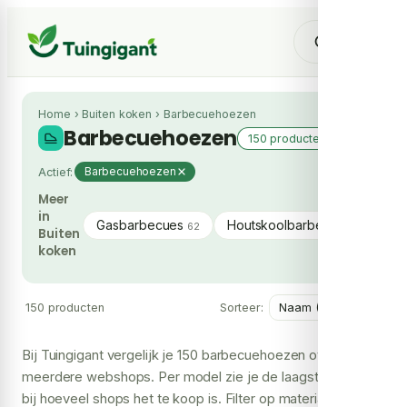
Home
›
Buiten koken
›
Barbecuehoezen
Barbecuehoezen
150 producten
Actief:
Barbecuehoezen
Meer
in
Gasbarbecues
Houtskoolbarbecues
K
62
47
Buiten
koken
150 producten
Sorteer:
Bij Tuingigant vergelijk je 150 barbecuehoezen over
meerdere webshops. Per model zie je de laagste prijs en
bij hoeveel shops het te koop is. Filter op materiaal, prijs