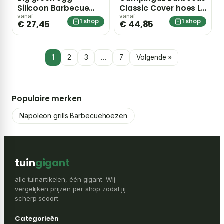
Silicoon Barbecue
Classic Cover hoes L
Handschoen – groen
BBQ
vanaf
vanaf
1 shop
1 shop
€ 27,45
€ 44,85
1
2
3
…
7
Volgende »
Populaire merken
Napoleon grills Barbecuehoezen
tuin
gigant
alle tuinartikelen, één gigant. Wij
vergelijken prijzen per shop zodat jij
scherp scoort.
Categorieën