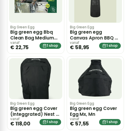
Big Green Egg
Big Green Egg
Big green egg Bbq
Big green egg
Clean Bag Medium
Canvas Apron BBQ –
45×55 cm
groen
vanaf
vanaf
1 shop
1 shop
€ 22,75
€ 58,95
Big Green Egg
Big Green Egg
Big green egg Cover
Big green egg Cover
(Integgrated) Nest M,
Egg Mx, Mn
S, Portable Nest Mx
vanaf
vanaf
1 shop
1 shop
€ 118,00
€ 57,55