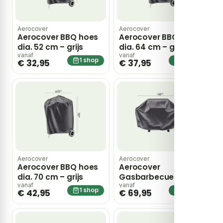
Aerocover
Aerocover
Aerocover BBQ hoes
Aerocover BBQ hoes
dia. 52 cm – grijs
dia. 64 cm – grijs
vanaf
vanaf
1 shop
1 shop
€ 32,95
€ 37,95
Aerocover
Aerocover
Aerocover BBQ hoes
Aerocover
dia. 70 cm – grijs
Gasbarbecue hoes L
– grijs
vanaf
vanaf
1 shop
1 shop
€ 42,95
€ 69,95