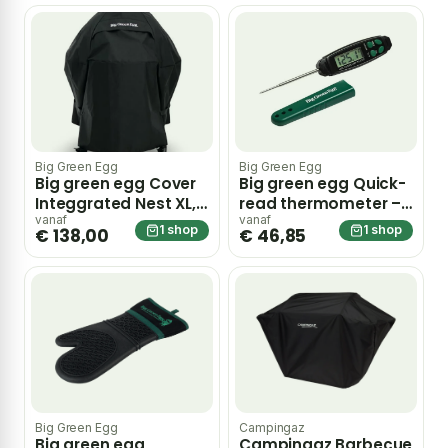
Big Green Egg
Big Green Egg
Big green egg Cover
Big green egg Quick-
Integgrated Nest XL,
read thermometer –
L, Frame M
groen
vanaf
vanaf
1 shop
1 shop
€ 138,00
€ 46,85
Big Green Egg
Campingaz
Big green egg
Campingaz Barbecue