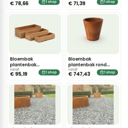
1 shop
1 shop
€ 78,66
€ 71,39
bangkirai 70cm
bangkirai 80cm
Bloembak
Bloembak
plantenbak
plantenbak rond
rechthoek hardhout
cortenstaal met
vanaf
vanaf
1 shop
1 shop
€ 95,19
€ 747,43
bangkirai 90cm
bodem 100x100cm