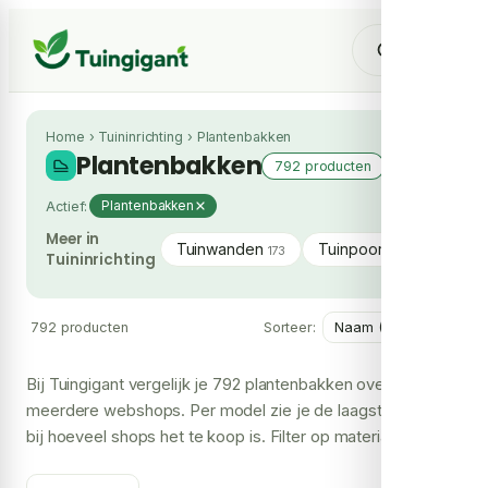
Home
›
Tuininrichting
›
Plantenbakken
Plantenbakken
792 producten
Actief:
Plantenbakken
Meer in
Tuinwanden
Tuinpoorten
Sok
173
312
Tuininrichting
792 producten
Sorteer:
Bij Tuingigant vergelijk je 792 plantenbakken over
meerdere webshops. Per model zie je de laagste prijs en
bij hoeveel shops het te koop is. Filter op materiaal, prijs
en merk om snel jouw keuze te maken.