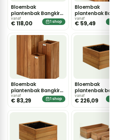
Bloembak
Bloembak
plantenbak Bangkirai
plantenbak Bangkirai
hardhout
hardhout 50cm hoog
vanaf
vanaf
1 shop
1 shop
€ 118,00
€ 59,49
40x40x90cm
Bloembak
Bloembak
plantenbak Bangkirai
plantenbak bangkirai
hardhout 70cm hoog
hardhout vierkant
vanaf
vanaf
1 shop
1 shop
€ 83,29
€ 226,09
90x90x65cm