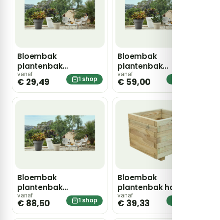
Bloembak
Bloembak
plantenbak
plantenbak
bloempot rond 48cm
bloempot rond 60cm
vanaf
vanaf
1 shop
1 shop
€ 29,49
€ 59,00
Bloembak
Bloembak
plantenbak
plantenbak hout
bloempot rond 80cm
vierkant grenen
vanaf
vanaf
1 shop
1 shop
€ 88,50
€ 39,33
40x35x40cm