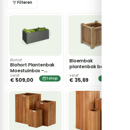
Filteren
Biohort
Bloembak
Biohort Plantenbak
plantenbak bangkirai
Moestuinbox –
hardhout
grijs;zwart
vanaf
vanaf
35x35x35cm
1 shop
1 shop
€ 509,00
€ 35,69