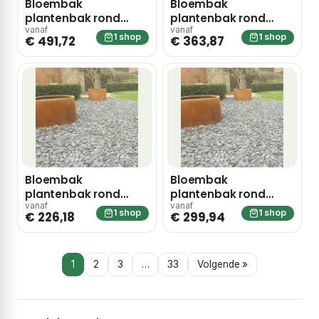
Bloembak
Bloembak
plantenbak rond
plantenbak rond
cortenstaal met
cortenstaal met
vanaf
vanaf
1 shop
1 shop
€ 491,72
€ 363,87
bodem 100x40cm
bodem 35x100cm
Bloembak
Bloembak
plantenbak rond
plantenbak rond
cortenstaal met
cortenstaal met
vanaf
vanaf
1 shop
1 shop
€ 226,18
€ 299,94
bodem 35x60cm
bodem 60x60cm
1
2
3
…
33
Volgende »