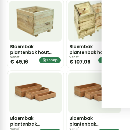
Bloembak
Bloembak
plantenbak hout
plantenbak hout
vierkant grenen
vierkant set
vanaf
vanaf
1 shop
1 shop
€ 49,16
€ 107,09
50x35x50cm
Bloembak
Bloembak
plantenbak
plantenbak
rechthoek hardhout
rechthoek hardhout
vanaf
vanaf