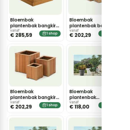
Bloembak
Bloembak
plantenbak bangkirai
plantenbak bangkirai
hardhout vierkant
rechthoek set
vanaf
vanaf
1 shop
1 shop
€ 285,59
€ 202,29
90x90x91cm voor
plantsoenen en
pleinen
Bloembak
Bloembak
plantenbak bangkirai
plantenbak
vierkant set
bloempot rond
vanaf
vanaf
1 shop
1 shop
€ 202,29
€ 118,00
100cm