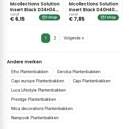
Mcollections Solution
Mcollections Solution
Insert Black D34H34
Insert Black D40H40
bloempot – zwart
bloempot – zwart
vanaf
vanaf
1 shop
1 shop
€ 6,15
€ 7,85
1
2
Volgende »
Andere merken
Elho Plantenbakken
Geroba Plantenbakken
Capi europe Plantenbakken
Capi Plantenbakken
Luca Lifestyle Plantenbakken
Prestige Plantenbakken
Mica decorations Plantenbakken
Nampook Plantenbakken