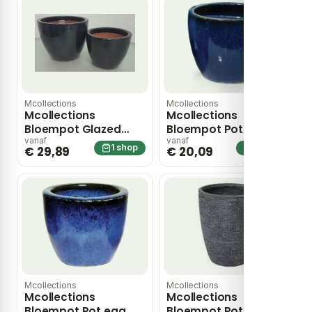
Mcollections
Mcollections
Mcollections
Mcollections
Bloempot Glazed
Bloempot Pot egg
medium zwart
d23h19 blauw
vanaf
vanaf
1 shop
1 shop
€ 29,89
€ 20,09
Glazuur 1 stuk
Geglazuurd
Mcollections
Mcollections
Mcollections
Mcollections
Bloempot Pot egg
Bloempot Pot egg