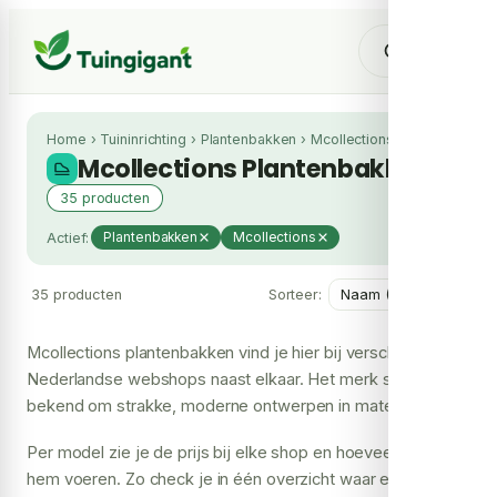
Home
›
Tuininrichting
›
Plantenbakken
›
Mcollections
Mcollections Plantenbakken
35 producten
Actief:
Plantenbakken
Mcollections
35 producten
Sorteer:
Mcollections plantenbakken vind je hier bij verschillende
Nederlandse webshops naast elkaar. Het merk staat
bekend om strakke, moderne ontwerpen in materialen als
cortenstaal en zink, die goed passen bij zowel een
Per model zie je de prijs bij elke shop en hoeveel winkels
eigentijdse tuin als een stads balkon.
hem voeren. Zo check je in één overzicht waar een