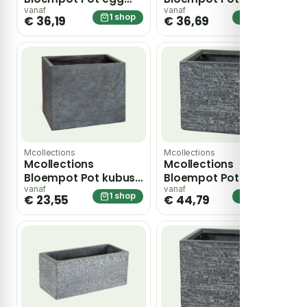
d31h25 blauw
hoog Utah d28h38
vanaf
vanaf
1 shop
1 shop
€ 36,19
€ 36,69
Geglazuurd
grafiet Fiberclay
clayfibre
Mcollections
Mcollections
Mcollections
Mcollections
Bloempot Pot kubus
Bloempot Pot kubus
arizona b23h23
Utah b27h28 grafiet
vanaf
vanaf
1 shop
1 shop
€ 23,55
€ 44,79
grafiet Fiberclay
Fiberclay clayfibre
clayfibre