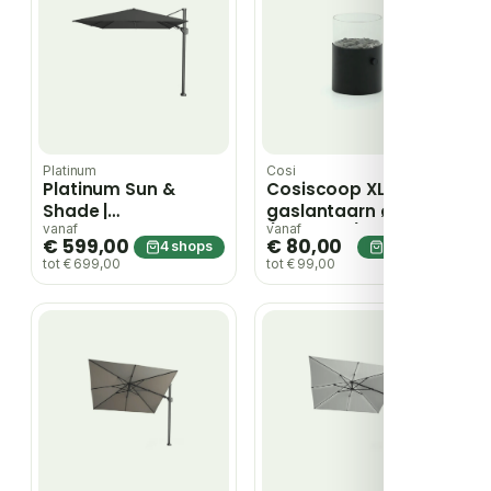
Platinum
Cosi
Platinum Sun &
Cosiscoop XL
Shade |
gaslantaarn ø20cm
Zweefparasol
(h:30,5cm) – Zwart
vanaf
vanaf
€ 599,00
€ 80,00
4 shops
4 shops
Challenger T²
tot € 699,00
tot € 99,00
Premium 350 x 260
cm | Faded Black