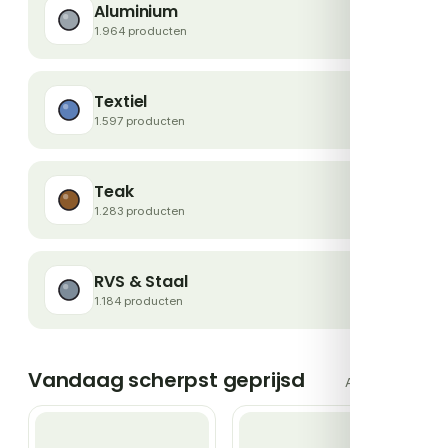
Aluminium
1.964 producten
Textiel
1.597 producten
Teak
1.283 producten
RVS & Staal
1.184 producten
Vandaag scherpst geprijsd
Alle deals →