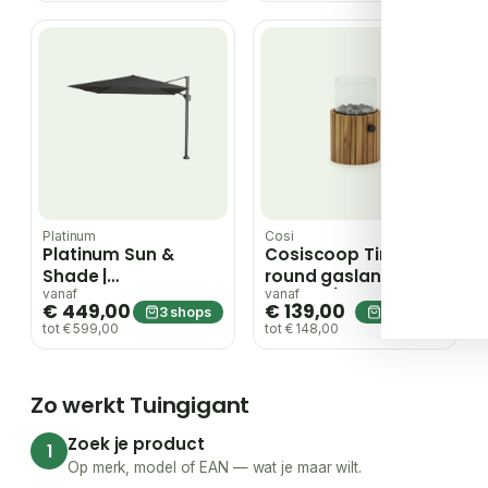
cm | Faded Black
Platinum
Cosi
Platinum Sun &
Cosiscoop Timber
Shade |
round gaslantaarn
Zweefparasol
ø 18cm (h:30cm) –
vanaf
vanaf
€ 449,00
€ 139,00
3 shops
3 shops
Challenger T¹
Bruin
tot € 599,00
tot € 148,00
Premium 300 x 300
cm | Faded Black
Zo werkt Tuingigant
Zoek je product
1
Op merk, model of EAN — wat je maar wilt.