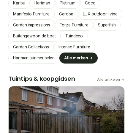
Karibu
Hartman
Platinum
Coco
Manifesto Furniture
Geroba
LUX outdoor living
Garden impressions
Forza Furniture
Superfish
Buitengewoon de boet
Tuindeco
Garden Collections
Intenso Furniture
Alle merken →
Hartman tuinmeubelen
Tuintips & koopgidsen
Alle artikelen →