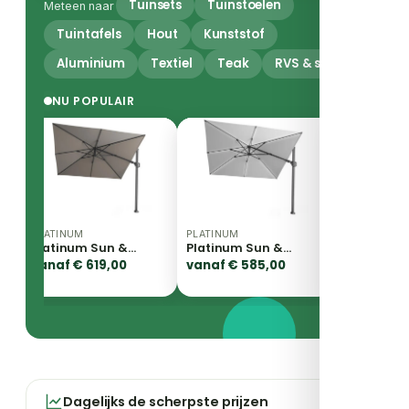
Tuinsets
Tuinstoelen
Meteen naar
Tuintafels
Hout
Kunststof
Aluminium
Textiel
Teak
RVS & staal
NU POPULAIR
PLATINUM
PLATINUM
PLATINUM
Platinum Sun &
Platinum Sun &
Platinum Sun &
Shade | Zweefparasol
Shade | Zweefparasol
Shade | Zweefp
vanaf € 619,00
vanaf € 585,00
vanaf € 599,0
Challenger T²
Challenger T² Glow
Challenger T²
Premium 300 x 300
300 x 300 cm |
Premium 300 x 
cm | Manhattan
Lichtgrijs
cm | Faded Blac
Dagelijks de scherpste prijzen