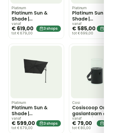
Platinum
Platinum
Platinum Sun &
Platinum Sun &
Shade |
Shade |
Zweefparasol
Zweefparasol
vanaf
vanaf
€ 619,00
€ 585,00
3 shops
3 shops
Challenger T²
Challenger T² Glow
tot € 679,00
tot € 699,00
Premium 300 x 300
300 x 300 cm |
cm | Manhattan
Lichtgrijs
Platinum
Cosi
Platinum Sun &
Cosiscoop Original
Shade |
gaslantaarn ø16cm
Zweefparasol
(h:30cm) – Zwart
vanaf
vanaf
€ 599,00
€ 79,00
3 shops
3 shops
Challenger T²
tot € 679,00
tot € 80,00
Premium 300 x 300