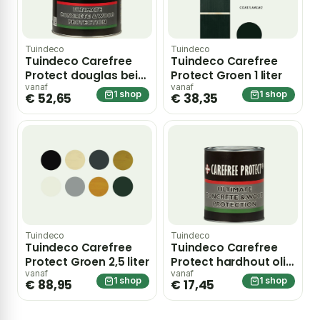
Tuindeco
Tuindeco
Tuindeco Carefree
Tuindeco Carefree
Protect douglas beits
Protect Groen 1 liter
2,5 liter – hout
vanaf
vanaf
1 shop
1 shop
€ 52,65
€ 38,35
Tuindeco
Tuindeco
Tuindeco Carefree
Tuindeco Carefree
Protect Groen 2,5 liter
Protect hardhout olie
0,75 liter – hout
vanaf
vanaf
1 shop
1 shop
€ 88,95
€ 17,45