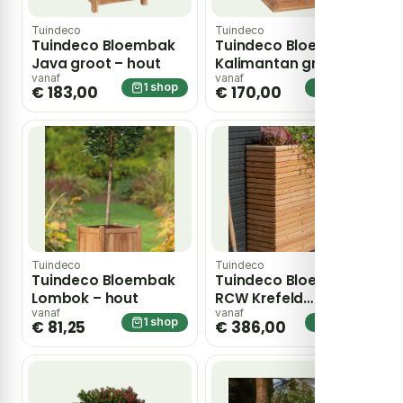
Tuindeco
Tuindeco
Tuindeco Bloembak
Tuindeco Bloembak
Java groot – hout
Kalimantan groot –
hout
vanaf
vanaf
1 shop
1 shop
€ 183,00
€ 170,00
Tuindeco
Tuindeco
Tuindeco Bloembak
Tuindeco Bloembak
Lombok – hout
RCW Krefeld
30x90x80 cm / op
vanaf
vanaf
1 shop
1 shop
€ 81,25
€ 386,00
wieltjes – hout