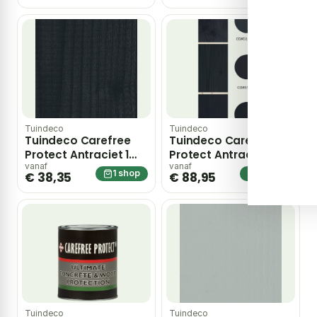
Tuindeco
Tuindeco
Tuindeco Carefree
Tuindeco Carefree
Protect Antraciet 1
Protect Antraciet 2,5
liter – grijs
liter – grijs
vanaf
vanaf
1 shop
1 shop
€ 38,35
€ 88,95
Tuindeco
Tuindeco