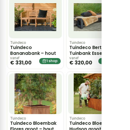
Tuindeco
Tuindeco
Tuindeco
Tuindeco Berton-
Bananabank – hout
Tuinbank Essen –
hout
vanaf
vanaf
1 shop
1 shop
€ 331,00
€ 320,00
Tuindeco
Tuindeco
Tuindeco Bloembak
Tuindeco Bloembak
Flores groot – hout
Hudson groot