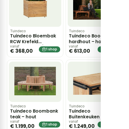
Tuindeco
Tuindeco
Tuindeco Bloembak
Tuindeco Boombank
RCW Krefeld
hardhout – hout
60x80x60 cm / op
vanaf
vanaf
1 shop
1 shop
€ 368,00
€ 613,00
wieltjes – hout
Tuindeco
Tuindeco
Tuindeco Boombank
Tuindeco
teak – hout
Buitenkeuken Acero
180 cm – hout
vanaf
vanaf
1 shop
1 shop
€ 1.199,00
€ 1.249,00