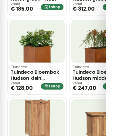
120x60x60 cm – hout
vanaf
vanaf
1 shop
1 shop
€ 185,00
€ 312,00
Tuindeco
Tuindeco
Tuindeco Bloembak
Tuindeco Bloembak
Hudson klein
Hudson middel
50x50x50 cm – hout
90x50x50 cm – hout
vanaf
vanaf
1 shop
1 shop
€ 128,00
€ 247,00