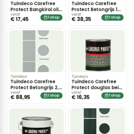
Tuindeco Carefree
Tuindeco Carefree
Protect Bangkirai olie
Protect Betongrijs 1
0,75 liter – hout
liter – hout
vanaf
vanaf
1 shop
1 shop
€ 17,45
€ 38,35
Tuindeco
Tuindeco
Tuindeco Carefree
Tuindeco Carefree
Protect Betongrijs 2,5
Protect douglas beits
liter – hout
0,75 liter – hout
vanaf
vanaf
1 shop
1 shop
€ 88,95
€ 16,35