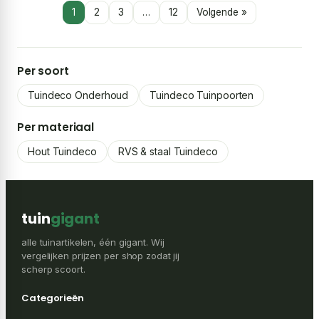
1
2
3
…
12
Volgende »
Per soort
Tuindeco Onderhoud
Tuindeco Tuinpoorten
Per materiaal
Hout Tuindeco
RVS & staal Tuindeco
tuin
gigant
alle tuinartikelen, één gigant. Wij
vergelijken prijzen per shop zodat jij
scherp scoort.
Categorieën