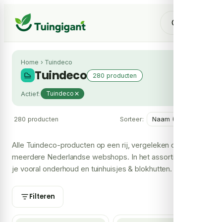
Home
›
Tuindeco
Tuindeco
280 producten
Actief:
Tuindeco
280 producten
Sorteer:
Alle Tuindeco-producten op een rij, vergeleken over
meerdere Nederlandse webshops. In het assortiment vind
je vooral onderhoud en tuinhuisjes & blokhutten. Per model
zie je de laagste prijs en welke shops het leveren, zodat je
je Tuindeco bij de voordeligste shop koopt.
Filteren