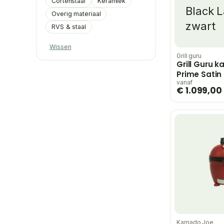
Cortenstaal
Keramiek
Overig materiaal
RVS & staal
Wissen
Grill guru
Grill Guru 
Prime Satin
– zwart
vanaf
€ 1.099,00
Kamado Joe