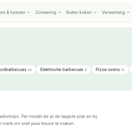
ens & hoezen
Zonwering
Buiten koken
Verwarming
oolbarbecues
Elektrische barbecues
Pizza-ovens
46
9
14
ebshops. Per model zie je de laagste prijs en bij
s en merk om snel jouw keuze te maken.