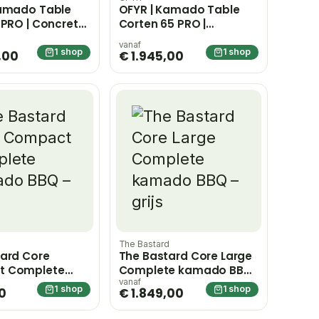
Kamado Table
OFYR | Kamado Table
 PRO | Concrete
Corten 65 PRO |
Concrete BGE
vanaf
1 shop
1 shop
,00
€ 1.945,00
d
The Bastard
ard Core
The Bastard Core Large
t Complete
Complete kamado BBQ
BQ – grijs
– grijs
vanaf
1 shop
1 shop
0
€ 1.849,00