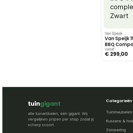
Van Speijk
Van Speijk 
BBQ Compa
– Zwart
vanaf
€ 299,00
Categorieën
tuin
gigant
Tuinmeubelen
alle tuinartikelen, één gigant. Wij
vergelijken prijzen per shop zodat jij
Kussens & ho
scherp scoort.
Zonwering