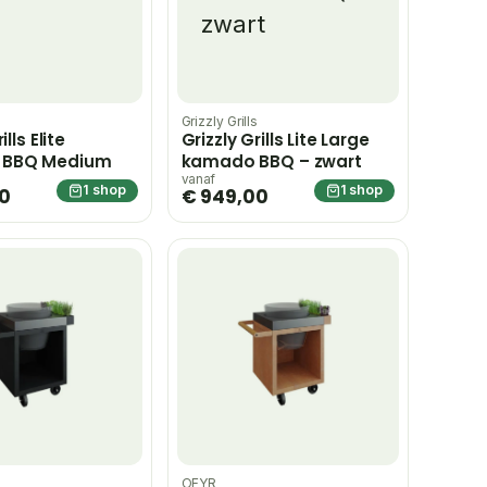
s
Grizzly Grills
ills Elite
Grizzly Grills Lite Large
 BBQ Medium
kamado BBQ – zwart
vanaf
1 shop
1 shop
00
€ 949,00
OFYR