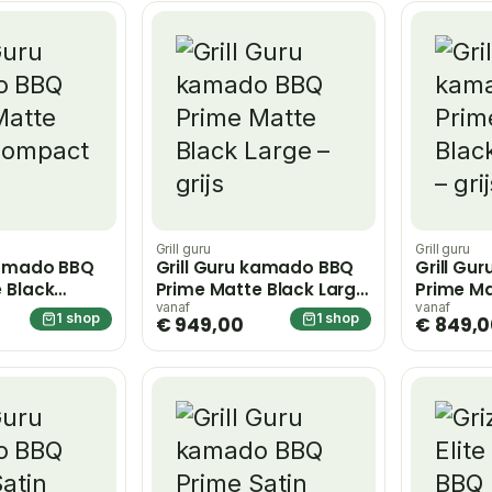
Grill guru
Grill guru
kamado BBQ
Grill Guru kamado BBQ
Grill Gu
 Black
Prime Matte Black Large
Prime Ma
rijs
– grijs
Medium –
vanaf
vanaf
1 shop
1 shop
€ 949,00
€ 849,