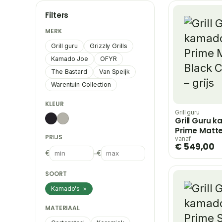
Filters
MERK
Grill guru
Grizzly Grills
Kamado Joe
OFYR
The Bastard
Van Speijk
Warentuin Collection
KLEUR
Grill guru
Grill Guru 
Prime Matte
PRIJS
Compact – g
vanaf
€ 549,00
€
–
€
SOORT
Kamado's
×
MATERIAAL