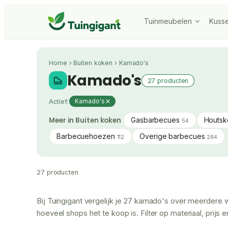
Tuinmeubelen
Kuss
Home
›
Buiten koken
›
Kamado's
Kamado's
27 producten
Actief:
Kamado's
Meer in Buiten koken
Gasbarbecues
Houtsk
54
Barbecuehoezen
Overige barbecues
112
284
27 producten
Bij Tuingigant vergelijk je 27 kamado's over meerdere w
hoeveel shops het te koop is. Filter op materiaal, prij