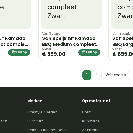
Van Speijk
Van Speijk
15” Kamado
Van Speijk 18” Kamado
Van Spei
ct compleet
BBQ Medium compleet –
BBQ Lar
Zwart
Zwart
vanaf
vanaf
1 shop
1 shop
€ 599,00
€ 699,0
1
2
Volgende »
Merken
Op materiaal
Lifestyle Garden
Hout
ezen
Furniture
Kunststof
Bellagio tuinmeubelen
Aluminium