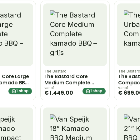
The Bastard
The Bastar
 Core Large
The Bastard Core
The Bast
kamado BBQ
Medium Complete
Compac
kamado BBQ – grijs
vanaf
vanaf
1 shop
1 shop
€ 1.449,00
€ 699,0