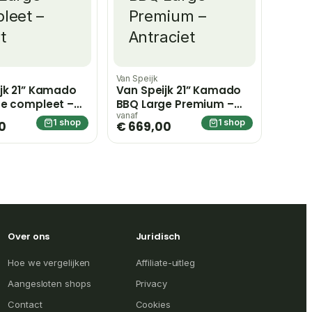
Van Speijk
jk 21” Kamado
Van Speijk 21” Kamado
ge compleet –
BBQ Large Premium –
Antraciet
vanaf
1 shop
1 shop
0
€ 669,00
Over ons
Juridisch
Hoe we vergelijken
Affiliate-uitleg
Aangesloten shops
Privacy
Contact
Cookies