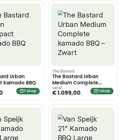
d
The Bastard
ard Urban
The Bastard Urban
t kamado BBQ
Medium Complete
kamado BBQ – Zwart
vanaf
1 shop
1 shop
0
€ 1.099,00