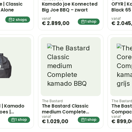
| Classic
Kamado joe Konnected
OFYR | 
 Alone
Big Joe BBQ – zwart
Black 65
BGE
vanaf
vanaf
2 shops
1 shop
€ 2.899,00
€ 2.045
The Bastard
The Bastar
d | Kamado
The Bastard Classic
The Bast
oes |
medium Complete
Compac
kamado BBQ
kamado B
vanaf
vanaf
1 shop
1 shop
€ 1.029,00
€ 899,0