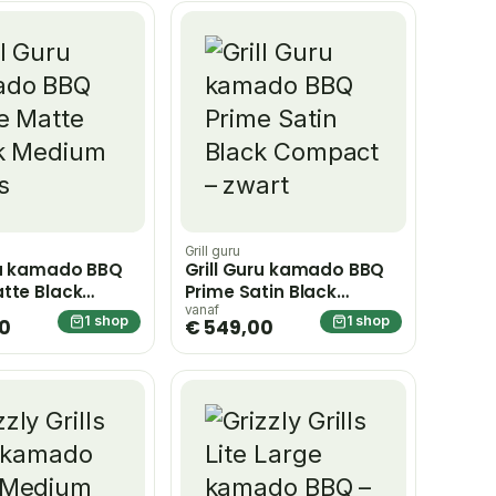
Grill guru
ru kamado BBQ
Grill Guru kamado BBQ
tte Black
Prime Satin Black
 grijs
Compact – zwart
vanaf
1 shop
1 shop
00
€ 549,00