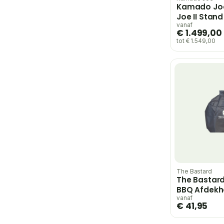
Kamado Joe 
Joe II Stand
vanaf
€ 1.499,00
tot € 1.549,00
The Bastard
The Bastar
BBQ Afdekh
Compact
vanaf
€ 41,95