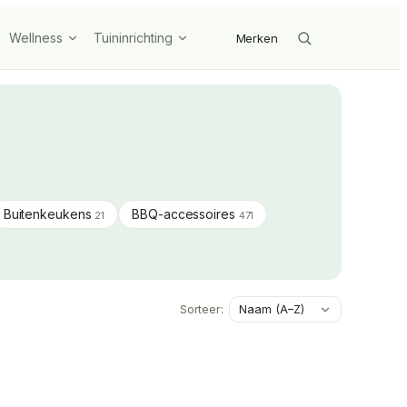
Wellness
Tuininrichting
Merken
Buitenkeukens
BBQ-accessoires
21
471
Sorteer: