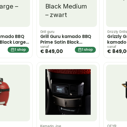
Grill guru
Grizzly Grill
kamado BBQ
Grill Guru kamado BBQ
Grizzly Gr
 Black Large
Prime Satin Black
kamado
Medium – zwart
vanaf
vanaf
1 shop
1 shop
€ 849,00
€ 849,
Kamado Joe
OFYR