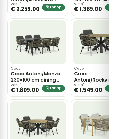
240×120 cm dining
tuinset 5-delig –
vanaf
vanaf
1 shop
1 shop
€ 2.259,00
€ 1.369,00
tuinset 7-delig –
Grijs-antraciet
Grijs-antraciet
Coco
Coco
Coco Antoni/Monza
Coco
230×100 cm dining
Antoni/Rockville 120
tuinset 7-delig –
cm dining tuinset 5-
vanaf
vanaf
1 shop
1 shop
€ 1.809,00
€ 1.549,00
Grijs-antraciet
delig – Grijs-
antraciet