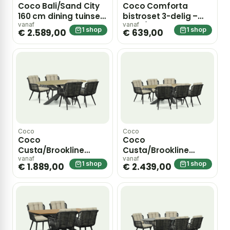
Coco Bali/Sand City
Coco Comforta
160 cm dining tuinset
bistroset 3-delig –
7-delig – Taupe-
Zand/Beige
vanaf
vanaf
1 shop
1 shop
€ 2.589,00
€ 639,00
naturel-bruin
Coco
Coco
Coco
Coco
Custa/Brookline
Custa/Brookline
200×110 cm dining
240×120 cm dining
vanaf
vanaf
1 shop
1 shop
€ 1.889,00
€ 2.439,00
tuinset 5-delig –
tuinset 7-delig –
Grijs-antraciet
Grijs-antraciet