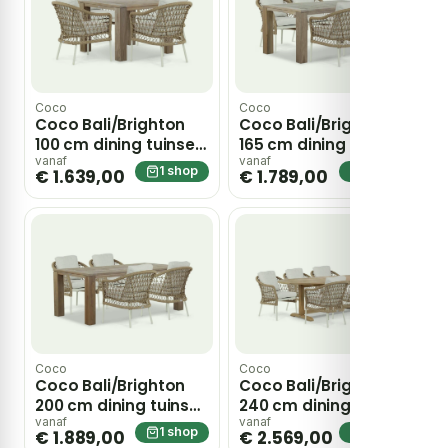
Coco
Coco
Coco Bali/Brighton
Coco Bali/Brighton
100 cm dining tuinset
165 cm dining tuinset
5-delig – Taupe-
5-delig – Taupe-
vanaf
vanaf
1 shop
1 shop
€ 1.639,00
€ 1.789,00
naturel-bruin
naturel-bruin
Coco
Coco
Coco Bali/Brighton
Coco Bali/Brighton
200 cm dining tuinset
240 cm dining tuinset
5-delig – Taupe-
7-delig – Taupe-
vanaf
vanaf
1 shop
1 shop
€ 1.889,00
€ 2.569,00
naturel-bruin
naturel-bruin