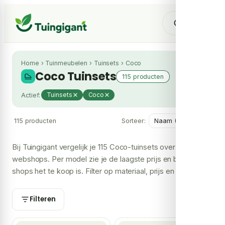
Home
›
Tuinmeubelen
›
Tuinsets
›
Coco
Coco Tuinsets
115 producten
Actief:
Tuinsets
Coco
115 producten
Sorteer:
Bij Tuingigant vergelijk je 115 Coco-tuinsets over meerdere
webshops. Per model zie je de laagste prijs en bij hoeveel
shops het te koop is. Filter op materiaal, prijs en merk om
snel jouw keuze te maken.
Filteren