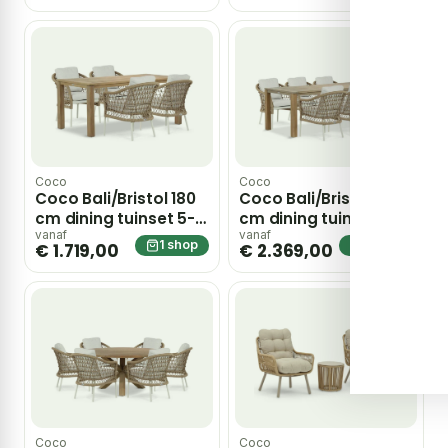
Coco
Coco
Coco Bali/Bristol 180
Coco Bali/Bristol 220
cm dining tuinset 5-
cm dining tuinset 7-
delig – Taupe-
delig – Taupe-
vanaf
vanaf
1 shop
1 shop
€ 1.719,00
€ 2.369,00
naturel-bruin
naturel-bruin
Coco
Coco