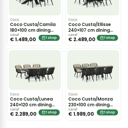
Coco
Coco
Coco Custa/Camila
Coco Custa/Ellisse
180×100 cm dining
240×107 cm dining
tuinset 5-delig –
tuinset 7-delig –
vanaf
vanaf
1 shop
1 shop
€ 1.489,00
€ 2.489,00
Grijs-antraciet
Grijs-antraciet
Coco
Coco
Coco Custa/Lunea
Coco Custa/Monza
240×120 cm dining
230×100 cm dining
tuinset 7-delig –
tuinset 7-delig –
vanaf
vanaf
1 shop
1 shop
€ 2.289,00
€ 1.989,00
Grijs-antraciet
Grijs-antraciet