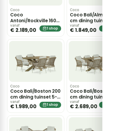
Coco
Coco
Coco
Coco Bali/Almeria 170
Antoni/Rockville 160
cm dining tuinset 5-
cm dining tuinset 7-
delig – Taupe-
vanaf
vanaf
1 shop
1 shop
€ 2.189,00
€ 1.849,00
delig – Grijs-
naturel-bruin
antraciet
Coco
Coco
Coco Bali/Boston 200
Coco Bali/Boston 240
cm dining tuinset 5-
cm dining tuinset 7-
delig – Taupe-
delig – Taupe-
vanaf
vanaf
1 shop
1 shop
€ 1.989,00
€ 2.689,00
naturel-bruin
naturel-bruin