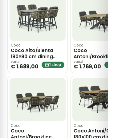
Coco
Coco
Coco Alto/Sienta
Coco
180×90 cm dining
Antoni/Brookline
tuinset 5-delig –
200×110 cm dining
vanaf
vanaf
1 shop
1 shop
€ 1.689,00
€ 1.769,00
Grijs-antraciet
tuinset 5-delig –
Grijs-antraciet
Coco
Coco
Coco
Coco Antoni/Camila
Antoni/Brookline
180×100 cm dining