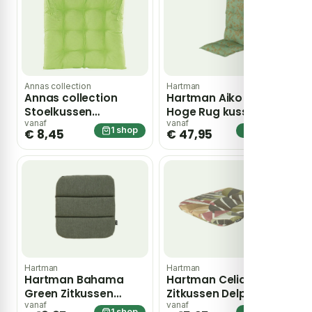
Annas collection
Hartman
Annas collection
Hartman Aiko Green
Stoelkussen
Hoge Rug kussen
gewatteerd 38x38cm
123x50x10 cm – groen
vanaf
vanaf
1 shop
1 shop
€ 8,45
€ 47,95
groen Anna’s
Collection
Hartman
Hartman
Hartman Bahama
Hartman Celia Green
Green Zitkussen
Zitkussen Delphine
Delphine 44x40x3 cm
44x40x3 cm – groen
vanaf
vanaf
1 shop
1 shop