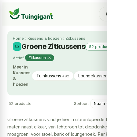
Home
›
Kussens & hoezen
›
Zitkussens
Groene Zitkussens
52 producten
Actief:
Zitkussens
Meer in
Kussens
Tuinkussens
Loungekussens
Sier
492
120
&
hoezen
52 producten
Sorteer:
Groene zitkussens vind je hier in uiteenlopende tinten en
maten naast elkaar, van lichtgroen tot diepdonker
mosgroen, voor stoel, bank of loungehoek. Per kussen