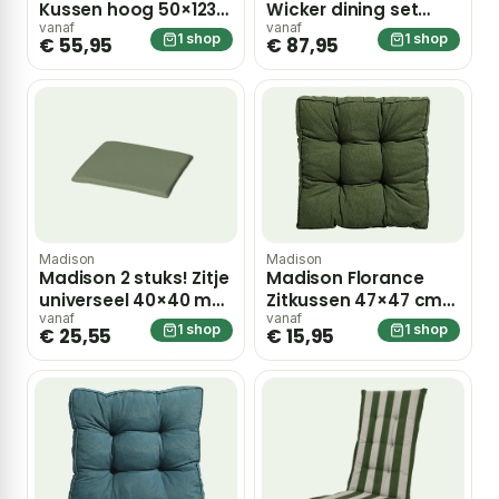
Kussen hoog 50×123
Wicker dining set
Panama salie – groen
profi-line outdoor
vanaf
vanaf
1 shop
1 shop
€ 55,95
€ 87,95
Manchester green –
groen
Madison
Madison
Madison 2 stuks! Zitje
Madison Florance
universeel 40×40 met
Zitkussen 47×47 cm
rits Panama sage –
Panama groen
vanaf
vanaf
1 shop
1 shop
€ 25,55
€ 15,95
groen