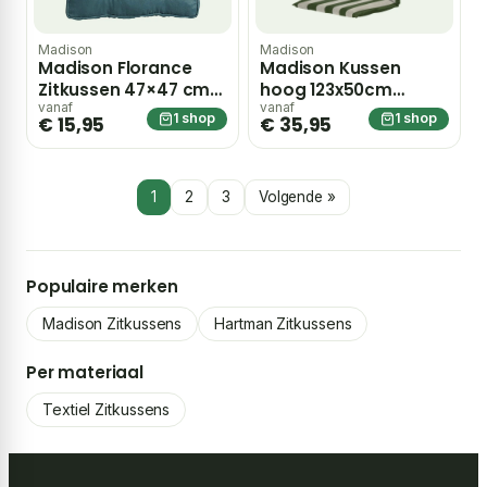
Madison
Madison
Madison Florance
Madison Kussen
Zitkussen 47×47 cm
hoog 123x50cm
Panama zeegroen –
Amora green
vanaf
vanaf
1 shop
1 shop
€ 15,95
€ 35,95
groen
1
2
3
Volgende »
Populaire merken
Madison Zitkussens
Hartman Zitkussens
Per materiaal
Textiel Zitkussens