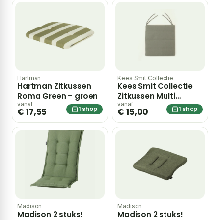
Hartman
Kees Smit Collectie
Hartman Zitkussen
Kees Smit Collectie
Roma Green – groen
Zitkussen Multi
45x48cm – Groen
vanaf
vanaf
1 shop
1 shop
€ 17,55
€ 15,00
Madison
Madison
Madison 2 stuks!
Madison 2 stuks!