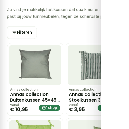
vergelijken we de prijzen van meerdere webshops en zie
Zo vind je makkelijk het kussen dat qua kleur en afmeting
je meteen waar hij leverbaar is.
past bij jouw tuinmeubelen, tegen de scherpste prijs.
Filteren
Annas collection
Annas collection
Annas collection
Annas collection
Buitenkussen 45×45
Stoelkussen 38×38
cm olijf Anna’s
cm Groen Streep
vanaf
vanaf
1 shop
1 shop
€ 10,95
€ 3,95
Collection – groen
Anna’s Collection