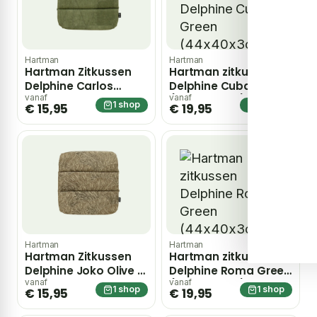
Hartman
Hartman
Hartman Zitkussen
Hartman zitkussen
Delphine Carlos
Delphine Cuba Green
Green – groen
(44x40x3cm) –
vanaf
vanaf
1 shop
1 shop
€ 15,95
€ 19,95
Groen
Hartman
Hartman
Hartman Zitkussen
Hartman zitkussen
Delphine Joko Olive –
Delphine Roma Green
groen
(44x40x3cm) –
vanaf
vanaf
1 shop
1 shop
€ 15,95
€ 19,95
Groen