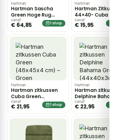
Hartman
Hartman
Hartman Sascha
Hartman Zitkussen
Green Hoge Rug
44×40- Cuba Green –
kussen 123x50x10 cm
groen
vanaf
vanaf
1 shop
1 shop
€ 64,85
€ 15,95
– groen
Hartman
Hartman
Hartman zitkussen
Hartman zitkussen
Cuba Green
Delphine Bahama
(46x45x4 cm) –
Green (44x40x3cm)
vanaf
vanaf
1 shop
1 shop
€ 21,95
€ 22,95
Groen
– Groen