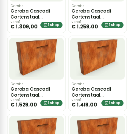
Geroba
Geroba
Geroba Cascadi
Geroba Cascadi
Cortenstaal
Cortenstaal
Watervalelement
Watervalelement
vanaf
vanaf
1 shop
1 shop
€ 1.309,00
€ 1.259,00
naast vijver 1000 x
naast vijver 1250 x 250
250 x 1600 mm – bruin
x 1200 mm – bruin
Geroba
Geroba
Geroba Cascadi
Geroba Cascadi
Cortenstaal
Cortenstaal
Watervalelement
Watervalelement
vanaf
vanaf
1 shop
1 shop
€ 1.529,00
€ 1.419,00
naast vijver 1250 x 250
naast vijver 1500 x
x 1600 mm – bruin
250 x 1200 mm – bruin