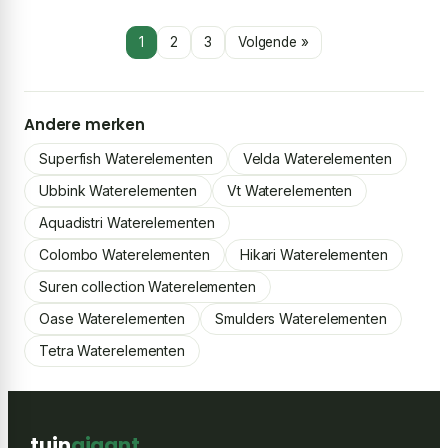
250 x 1200 mm – bruin
mm – bruin
1
2
3
Volgende »
Andere merken
Superfish Waterelementen
Velda Waterelementen
Ubbink Waterelementen
Vt Waterelementen
Aquadistri Waterelementen
Colombo Waterelementen
Hikari Waterelementen
Suren collection Waterelementen
Oase Waterelementen
Smulders Waterelementen
Tetra Waterelementen
tuin
gigant