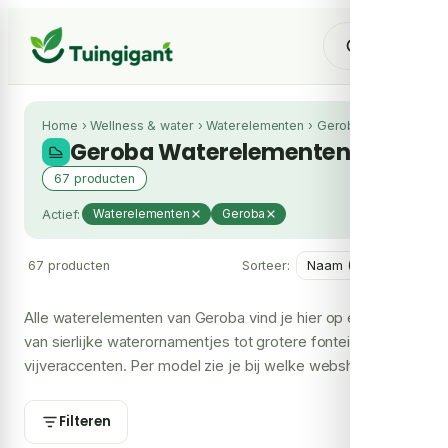
Home
›
Wellness & water
›
Waterelementen
›
Geroba
Geroba Waterelementen
67 producten
Actief:
Waterelementen
Geroba
67 producten
Sorteer:
Alle waterelementen van Geroba vind je hier op één plek,
van sierlijke waterornamentjes tot grotere fonteinen en
vijveraccenten. Per model zie je bij welke webshops het
leverbaar is en wat de prijs per shop is. Zo check je snel
waar jij het voordeligst terechtkan, zonder zelf meerdere
Filteren
sites af te gaan.