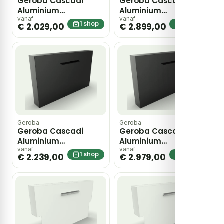
Geroba Cascadi
Geroba Cascadi
Aluminium
Aluminium
Watervalelement
Watervalelement
vanaf
vanaf
1 shop
1 shop
€ 2.029,00
€ 2.899,00
naast vijver 1250 x 250
naast vijver 1250 x 250
x 1200 mm – zwart
x 1600 mm – zwart
Geroba
Geroba
Geroba Cascadi
Geroba Cascadi
Aluminium
Aluminium
Watervalelement
Watervalelement
vanaf
vanaf
1 shop
1 shop
€ 2.239,00
€ 2.979,00
naast vijver 1500 x
naast vijver 2000 x
250 x 1200 mm –
250 x 1200 mm –
zwart
zwart