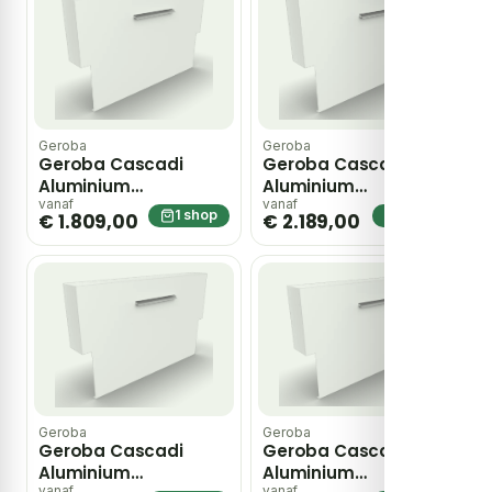
Geroba
Geroba
Geroba Cascadi
Geroba Cascadi
Aluminium
Aluminium
Watervalelement op
Watervalelement op
vanaf
vanaf
1 shop
1 shop
€ 1.809,00
€ 2.189,00
vijver 1500 x 250 x 1200
vijver 2000 x 250 x
mm – zwart
1200 mm – zwart
Geroba
Geroba
Geroba Cascadi
Geroba Cascadi
Aluminium
Aluminium
vanaf
vanaf