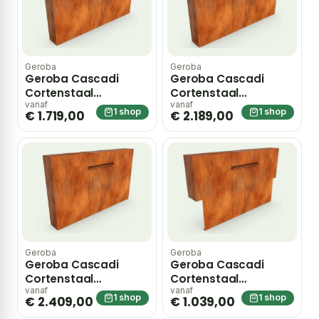
Geroba
Geroba
Geroba Cascadi
Geroba Cascadi
Cortenstaal
Cortenstaal
Watervalelement
Watervalelement
vanaf
vanaf
1 shop
1 shop
€ 1.719,00
€ 2.189,00
naast vijver 2000 x
naast vijver 2500 x
250 x 1200 mm – bruin
250 x 1200 mm – bruin
Geroba
Geroba
Geroba Cascadi
Geroba Cascadi
Cortenstaal
Cortenstaal
Watervalelement
Watervalelement op
vanaf
vanaf
1 shop
1 shop
€ 2.409,00
€ 1.039,00
naast vijver 3000 x
vijver 1000 x 250 x 1200