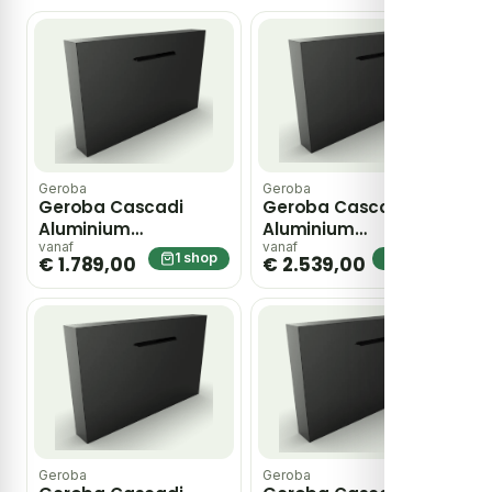
Geroba
Geroba
Geroba Cascadi
Geroba Cascadi
Aluminium
Aluminium
Watervalelement
Watervalelement
vanaf
vanaf
1 shop
1 shop
€ 1.789,00
€ 2.539,00
naast vijver 1000 x
naast vijver 1000 x
250 x 1200 mm –
250 x 1600 mm –
zwart
zwart
Geroba
Geroba