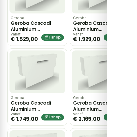
Geroba
Geroba
Geroba Cascadi
Geroba Cascadi
Aluminium
Aluminium
Watervalelement op
Watervalelement op
vanaf
vanaf
1 shop
1 shop
€ 1.529,00
€ 1.929,00
vijver 1000 x 250 x 1200
vijver 1000 x 250 x 1600
mm – zwart
mm – zwart
Geroba
Geroba
Geroba Cascadi
Geroba Cascadi
Aluminium
Aluminium
Watervalelement op
Watervalelement op
vanaf
vanaf
1 shop
1 shop
€ 1.749,00
€ 2.169,00
vijver 1250 x 250 x 1200
vijver 1250 x 250 x 1600
mm – zwart
mm – zwart