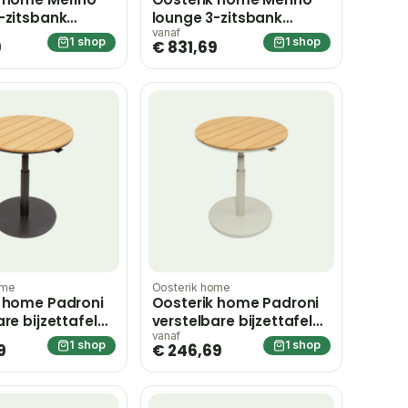
-zitsbank
lounge 3-zitsbank
grey – grijs
midnight grey sunny
vanaf
1 shop
1 shop
9
€ 831,69
creme – beige;grijs
ome
Oosterik home
k home Padroni
Oosterik home Padroni
re bijzettafel
verstelbare bijzettafel
 grey teak dia.
sunny creme teak dia.
vanaf
1 shop
1 shop
9
€ 246,69
ruin;grijs
59 cm – beige;bruin