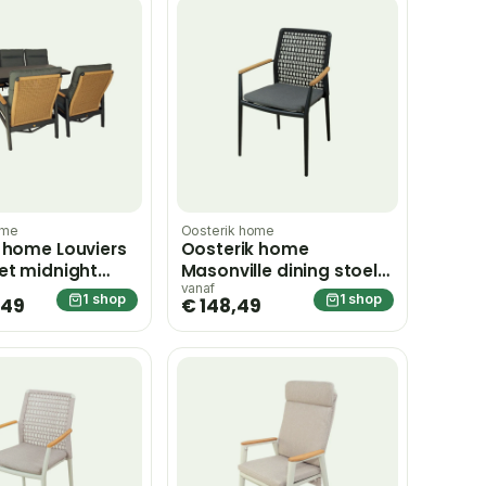
ome
Oosterik home
 home Louviers
Oosterik home
et midnight
Masonville dining stoel
ijs
midnight grey – grijs
vanaf
1 shop
1 shop
,49
€ 148,49