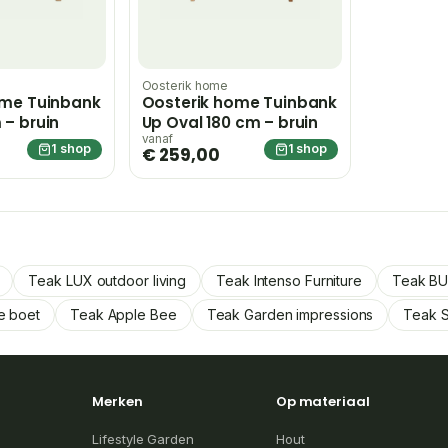
Oosterik home
ome Tuinbank
Oosterik home Tuinbank
– bruin
Up Oval 180 cm – bruin
vanaf
1 shop
1 shop
€ 259,00
Teak LUX outdoor living
Teak Intenso Furniture
Teak BUI
e boet
Teak Apple Bee
Teak Garden impressions
Teak 
Merken
Op materiaal
Lifestyle Garden
Hout