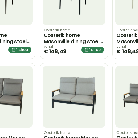
Oosterik home
Oosterik h
ome
Oosterik home
Oosteri
ining stoel
Masonville dining stoel
Masonvil
ey forest
midnight grey sunny
sunny cr
vanaf
vanaf
1 shop
1 shop
€ 148,49
€ 148,4
e;grijs
creme – beige;grijs
Oosterik home
Oosterik h
ome Merino
Oosterik home Merino
Oosteri