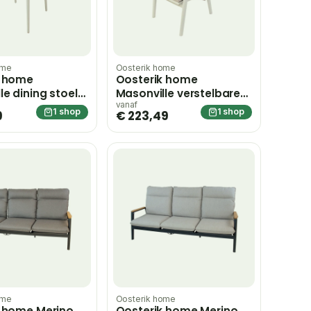
ome
Oosterik home
k home
Oosterik home
le dining stoel
Masonville verstelbare
eme – beige
dining stoel sunny
vanaf
1 shop
1 shop
9
€ 223,49
creme – beige
ome
Oosterik home
k home Merino
Oosterik home Merino