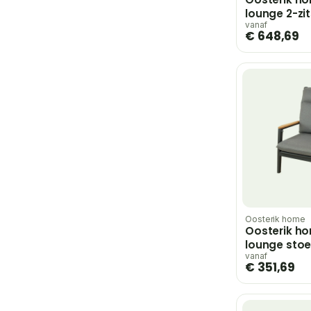
lounge 2-zi
midnight gre
vanaf
€ 648,69
Oosterik home
Oosterik h
lounge stoe
grey – grijs
vanaf
€ 351,69