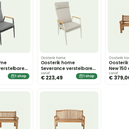
Oosterik home
Oosterik h
ome
Oosterik home
Oosteri
erstelbare
Severance verstelbare
New 150 
l midnight
dining stoel sunny
vanaf
vanaf
1 shop
1 shop
€ 223,49
€ 379,0
creme – beige