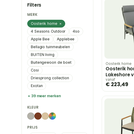
Filters
MERK
Oosterik home
×
4 Seasons Outdoor
4so
Apple Bee
Applebee
Bellagio tuinmeubelen
BUITEN living
Buitengewoon de boet
Oosterik home
Oosterik h
Cosi
Lakeshore v
Driesprong collection
dining stoe
vanaf
€ 223,49
Exotan
grey – grijs
+ 39 meer merken
KLEUR
PRIJS