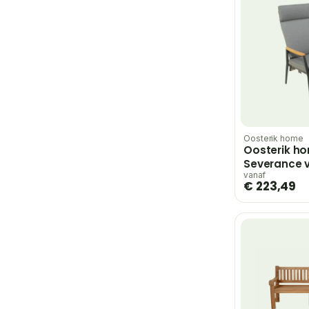
Oosterik home
Oosterik h
Severance v
dining stoe
vanaf
€ 223,49
grey – grijs