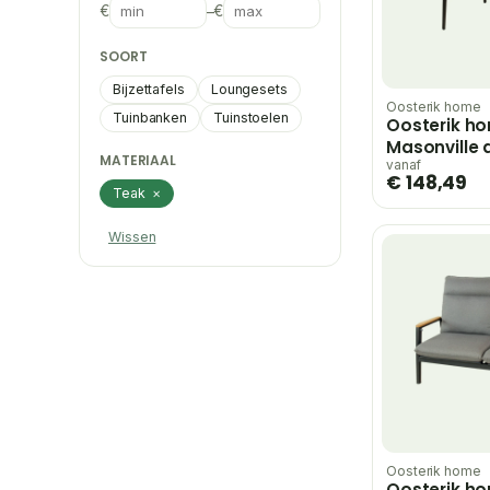
€
–
€
SOORT
Bijzettafels
Loungesets
Oosterik home
Tuinbanken
Tuinstoelen
Oosterik h
Masonville d
MATERIAAL
midnight gr
vanaf
€ 148,49
green – beig
Teak
×
Wissen
Oosterik home
Oosterik h