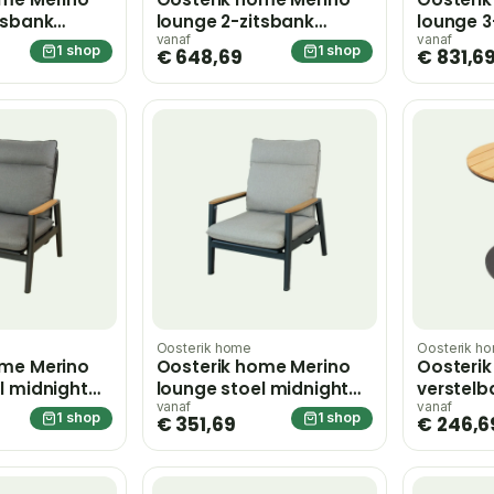
tsbank
lounge 2-zitsbank
lounge 3
y – grijs
midnight grey sunny
midnight 
vanaf
vanaf
1 shop
1 shop
€ 648,69
€ 831,6
creme – beige;grijs
Oosterik home
Oosterik h
ome Merino
Oosterik home Merino
Oosteri
l midnight
lounge stoel midnight
verstelba
grey sunny creme –
midnight
vanaf
vanaf
1 shop
1 shop
€ 351,69
€ 246,6
beige;grijs
59 cm – b