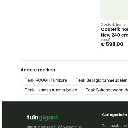
Oosterik home
Oosterik h
New 240 cm 
vanaf
€ 598,00
Andere merken
Teak ROUGH Furniture
Teak Bellagio tuinmeubelen
Teak Hartman tuinmeubelen
Teak Buitengewoon d
Categorieën
tuin
gigant
Tuinmeubelen
alle tuinartikelen, één gigant. Wij