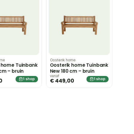
ome
Oosterik home
k home Tuinbank
Oosterik home Tuinbank
cm – bruin
New 180 cm – bruin
vanaf
1 shop
1 shop
0
€ 449,00