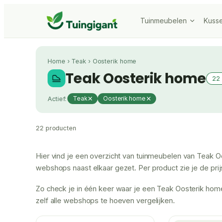
Tuinmeubelen
Kuss
Home
›
Teak
›
Oosterik home
Teak Oosterik home
22
Actief:
Teak
Oosterik home
22 producten
Hier vind je een overzicht van tuinmeubelen van Teak O
webshops naast elkaar gezet. Per product zie je de prijs 
Zo check je in één keer waar je een Teak Oosterik home
zelf alle webshops te hoeven vergelijken.