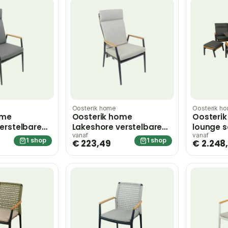
Oosterik home
Oosterik h
ome
Oosterik home
Oosterik
erstelbare
Lakeshore verstelbare
lounge s
l midnight
dining stoel midnight
grey – gr
vanaf
vanaf
1 shop
1 shop
€ 223,49
€ 2.248
grey sunny creme –
beige;grijs