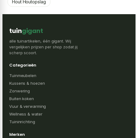
Hout Houtopslag
tuin
gigant
alle tuinartikelen, één gigant. Wij
vergelijken prijzen per shop zodat jij
scherp scoort.
Categorieën
Tuinmeubelen
Kussens & hoezen
Zonwering
Buiten koken
Vuur & verwarming
Wellness & water
Tuininrichting
Merken