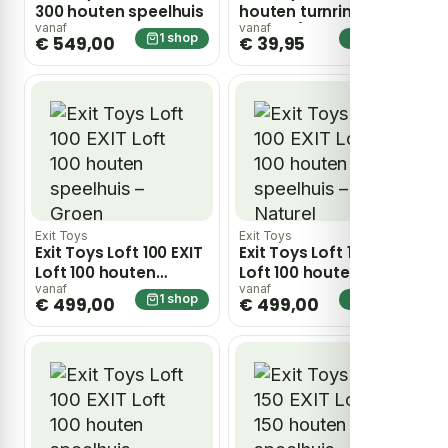
300 houten speelhuis
houten turnringen
MB200 / MB300 –
vanaf
vanaf
1 shop
1 shop
€ 549,00
€ 39,95
Naturel
Exit Toys
Exit Toys
Exit Toys Loft 100 EXIT
Exit Toys Loft 100 EXIT
Loft 100 houten
Loft 100 houten
speelhuis – Groen
speelhuis – Naturel
vanaf
vanaf
1 shop
1 shop
€ 499,00
€ 499,00