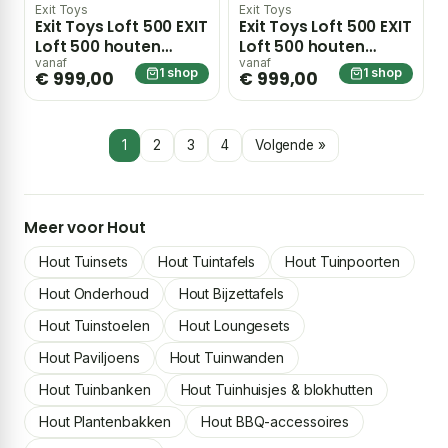
Exit Toys
Exit Toys
Exit Toys Loft 500 EXIT
Exit Toys Loft 500 EXIT
Loft 500 houten
Loft 500 houten
speelhuis – Groen
speelhuis – Naturel
vanaf
vanaf
1 shop
1 shop
€ 999,00
€ 999,00
1
2
3
4
Volgende »
Meer voor Hout
Hout Tuinsets
Hout Tuintafels
Hout Tuinpoorten
Hout Onderhoud
Hout Bijzettafels
Hout Tuinstoelen
Hout Loungesets
Hout Paviljoens
Hout Tuinwanden
Hout Tuinbanken
Hout Tuinhuisjes & blokhutten
Hout Plantenbakken
Hout BBQ-accessoires