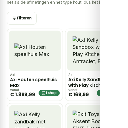
net als de afmetingen en het type hout, dus het loont om
even rustig te vergelijken.
Filteren
Axi
Axi
Axi Houten speelhuis
Axi Kelly Sandbox
Max
with Play Kitchen –
Antraciet, Bruin
vanaf
vanaf
1 shop
1 shop
€ 1.899,99
€ 169,99