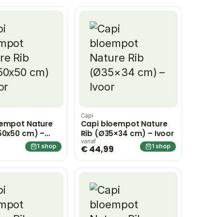
Capi
oempot Nature
Capi bloempot Nature
50x50 cm) –
Rib (Ø35×34 cm) – Ivoor
vanaf
1 shop
1 shop
€ 44,99