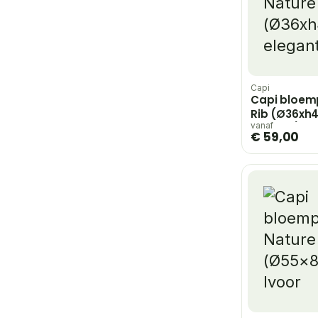
Capi
Capi bloem
Rib (Ø36xh
elegant) – 
vanaf
€ 59,00