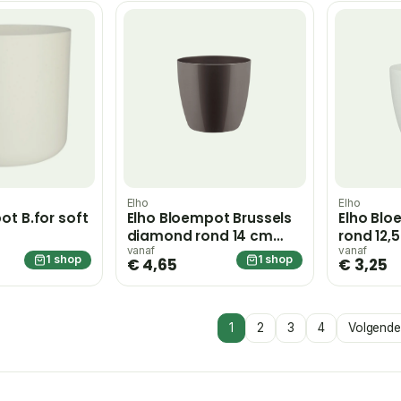
Elho
Elho
ot B.for soft
Elho Bloempot Brussels
Elho Blo
diamond rond 14 cm
rond 12,
oyster pearl – wit
vanaf
vanaf
1 shop
1 shop
€ 4,65
€ 3,25
1
2
3
4
Volgende