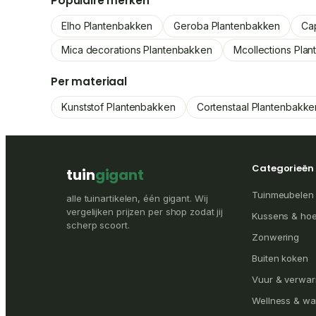
Populaire merken
Elho Plantenbakken
Geroba Plantenbakken
Ca
Mica decorations Plantenbakken
Mcollections Pla
Per materiaal
Kunststof Plantenbakken
Cortenstaal Plantenbakke
Categorieën
tuin
gigant
Tuinmeubelen
alle tuinartikelen, één gigant. Wij
vergelijken prijzen per shop zodat jij
Kussens & ho
scherp scoort.
Zonwering
Buiten koken
Vuur & verwa
Wellness & wa