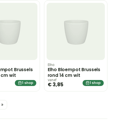
Elho
empot Brussels
Elho Bloempot Brussels
5 cm wit
rond 14 cm wit
vanaf
1 shop
1 shop
€ 3,85
 »