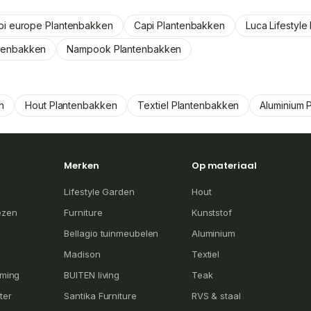
pi europe Plantenbakken
Capi Plantenbakken
Luca Lifestyl
ntenbakken
Nampook Plantenbakken
n
Hout Plantenbakken
Textiel Plantenbakken
Aluminium 
Merken
Op materiaal
Lifestyle Garden
Hout
ezen
Furniture
Kunststof
Bellagio tuinmeubelen
Aluminium
Madison
Textiel
rming
BUITEN living
Teak
ter
Santika Furniture
RVS & staal