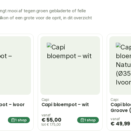
ingt mooi af tegen groen gebladerte of felle
kon of een grote voor de oprit, in dit overzicht
Capi
Capi
ot – ivoor
Capi bloempot – wit
Capi bl
Groove 
Ivoor
vanaf
€ 55,00
vanaf
1 shop
1 shop
€ 49,99
tot € 175,00