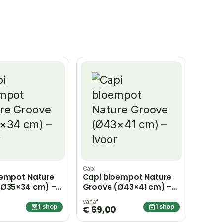
Capi
oempot Nature
Capi bloempot Nature
(Ø35×34 cm) –
Groove (Ø43×41 cm) –
Ivoor
vanaf
1 shop
1 shop
€ 69,00