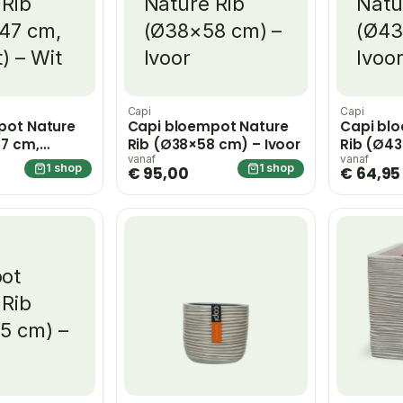
Capi
Capi
pot Nature
Capi bloempot Nature
Capi bl
47 cm,
Rib (Ø38×58 cm) – Ivoor
Rib (Ø43
Wit
vanaf
vanaf
1 shop
1 shop
€ 95,00
€ 64,95