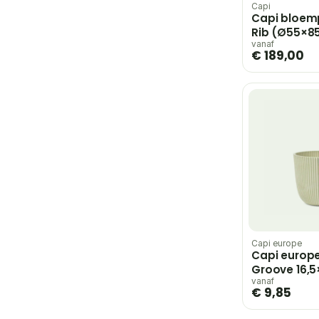
Capi
Capi bloem
Rib (Ø55×85
vanaf
€ 189,00
Capi europe
Capi europe
Groove 16,5
sawdust wh
vanaf
€ 9,85
bloempot – 