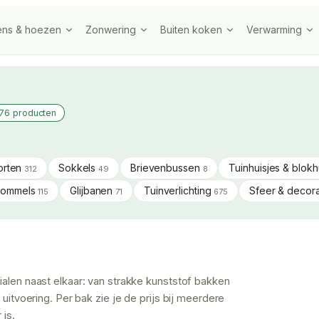
ens & hoezen
Zonwering
Buiten koken
Verwarming
76 producten
orten
Sokkels
Brievenbussen
Tuinhuisjes & blok
312
49
8
hommels
Glijbanen
Tuinverlichting
Sfeer & decor
115
71
675
rialen naast elkaar: van strakke kunststof bakken
 uitvoering. Per bak zie je de prijs bij meerdere
 is.