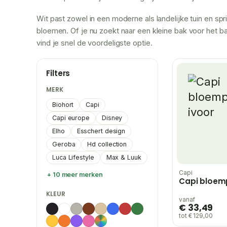
Wit past zowel in een moderne als landelijke tuin en spr
bloemen. Of je nu zoekt naar een kleine bak voor het bal
vind je snel de voordeligste optie.
Filters
MERK
Biohort
Capi
Capi europe
Disney
Elho
Esschert design
Geroba
Hd collection
Luca Lifestyle
Max & Luuk
Capi
+ 10 meer merken
Capi bloemp
KLEUR
vanaf
€ 33,49
tot € 129,00