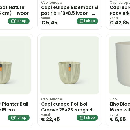
Capi europe
Capi europ
pot Nature
Capi europe Bloempot Ei
Capi eu
 cm) – Ivoor
pot rib II 10×8,5 ivoor –
Pot vierk
wit
30x30x30
vanaf
vanaf
1 shop
1 shop
€ 5,45
€ 42,85
Nature –
Capi europe
Elho
 Planter Ball
Capi europe Pot bol
Elho Blo
×15 cm
Groove 25×23 zaagsel
16 cm wi
ite
beige bloempot – wit
vanaf
vanaf
1 shop
1 shop
€ 22,45
€ 6,95
wit