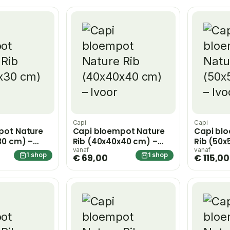
Capi
Capi
pot Nature
Capi bloempot Nature
Capi bl
30 cm) –
Rib (40x40x40 cm) –
Rib (50x
Ivoor
Ivoor
vanaf
vanaf
1 shop
1 shop
€ 69,00
€ 115,00