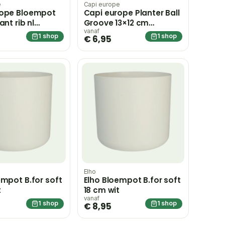
e
Capi europe
rope Bloempot
Capi europe Planter Ball
ant rib nl
Groove 13×12 cm
 ivoor Capi
sawdust white
vanaf
1 shop
1 shop
€ 6,95
 wit
bloempot – wit
Elho
empot B.for soft
Elho Bloempot B.for soft
t
18 cm wit
vanaf
1 shop
1 shop
€ 8,95