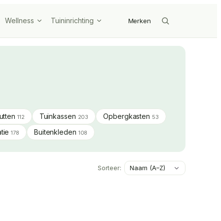
Wellness
Tuininrichting
Merken
hutten
Tuinkassen
Opbergkasten
112
203
53
atie
Buitenkleden
178
108
Sorteer: