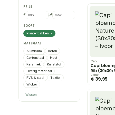
PRIJS
€
–
€
SOORT
Plantenbakken
×
MATERIAAL
Aluminium
Beton
Cortenstaal
Hout
Capi
Keramiek
Kunststof
Capi bloem
Rib (30x30x
Overig materiaal
Ivoor
vanaf
RVS & staal
Textiel
€ 39,95
Wicker
Wissen