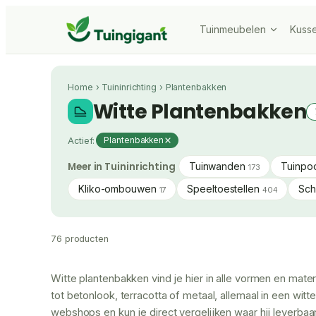
Tuinmeubelen
Kuss
Home
›
Tuininrichting
›
Plantenbakken
Witte Plantenbakken
Actief:
Plantenbakken
Meer in Tuininrichting
Tuinwanden
Tuinpo
173
Kliko-ombouwen
Speeltoestellen
Sc
17
404
76 producten
Witte plantenbakken vind je hier in alle vormen en mate
tot betonlook, terracotta of metaal, allemaal in een witte
webshops en kun je direct vergelijken waar hij leverbaar