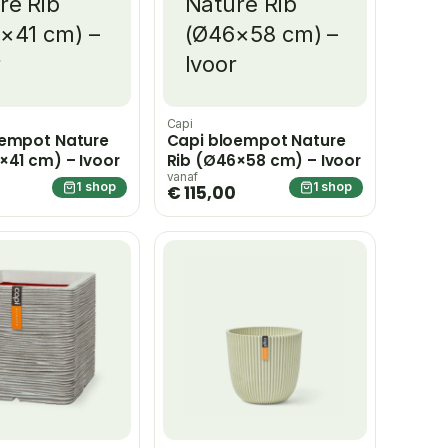
Capi
oempot Nature
Capi bloempot Nature
×41 cm) – Ivoor
Rib (Ø46×58 cm) – Ivoor
vanaf
1 shop
1 shop
€ 115,00