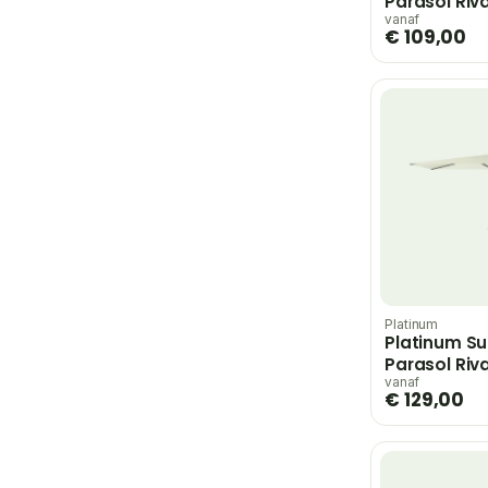
Parasol Riv
cm | Ecru
vanaf
€ 109,00
Platinum
Platinum Su
Parasol Riv
cm | Ecru
vanaf
€ 129,00