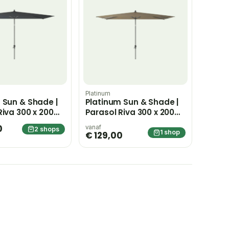
Platinum
 Sun & Shade |
Platinum Sun & Shade |
Riva 300 x 200
Parasol Riva 300 x 200
raciet
cm | Taupe
0
vanaf
2 shops
1 shop
€ 129,00