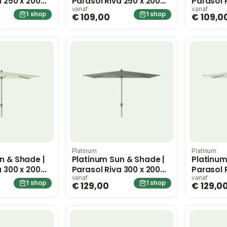
a 250 x 200
Parasol Riva 250 x 200
Parasol 
cm | Olijfgroen
cm | Wit
vanaf
vanaf
1 shop
1 shop
€ 109,00
€ 109,0
Platinum
Platinum
n & Shade |
Platinum Sun & Shade |
Platinum
a 300 x 200
Parasol Riva 300 x 200
Parasol 
cm | Olijfgroen
cm | Wit
vanaf
vanaf
1 shop
1 shop
€ 129,00
€ 129,0