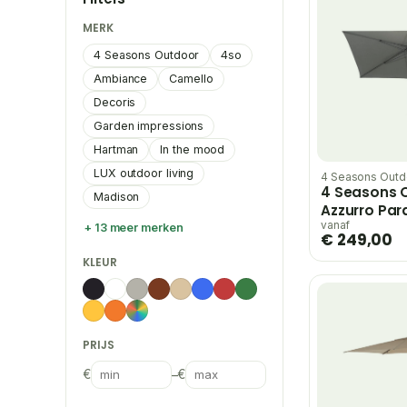
MERK
4 Seasons Outdoor
4so
Ambiance
Camello
Decoris
Garden impressions
Hartman
In the mood
LUX outdoor living
4 Seasons Outd
4 Seasons O
Madison
Azzurro Par
300 cm | Ch
vanaf
+ 13 meer merken
€ 249,00
KLEUR
PRIJS
€
–
€