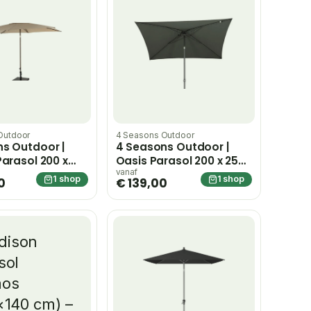
Outdoor
4 Seasons Outdoor
s Outdoor |
4 Seasons Outdoor |
Parasol 200 x
Oasis Parasol 200 x 250
| Wenge Frame
cm | Antraciet
vanaf
1 shop
1 shop
0
€ 139,00