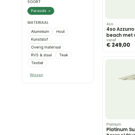
SOORT
Parasols
×
MATERIAAL
4so
4so Azzurro
Aluminium
Hout
beach met
Kunststof
houtlook fr
vanaf
€ 249,00
300 cm – h
Overig materiaal
RVS & staal
Teak
Textiel
Wissen
Platinum
Platinum Su