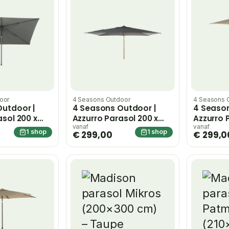
oor
4 Seasons Outdoor
4 Seasons 
utdoor |
4 Seasons Outdoor |
4 Season
asol 200 x
Azzurro Parasol 200 x
Azzurro 
arcoal
300 cm | Houtlook-
300 cm 
vanaf
vanaf
1 shop
1 shop
€ 299,00
€ 299,0
Charcoal
Beach