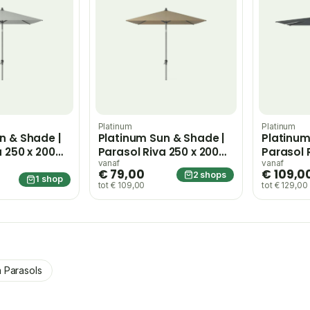
Platinum
Platinum
n & Shade |
Platinum Sun & Shade |
Platinum
a 250 x 200
Parasol Riva 250 x 200
Parasol 
js
cm | Taupe
cm | Ant
vanaf
vanaf
€ 79,00
€ 109,0
2 shops
1 shop
tot € 109,00
tot € 129,00
 Parasols