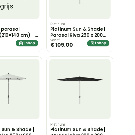
Platinum
 parasol
Platinum Sun & Shade |
(210×140 cm) –
Parasol Riva 250 x 200
s
cm | Black
vanaf
1 shop
1 shop
€ 109,00
Platinum
 Sun & Shade |
Platinum Sun & Shade |