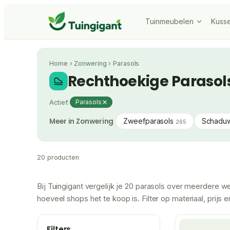
Tuinmeubelen
Kuss
Home
›
Zonwering
›
Parasols
Rechthoekige Parasol
Actief:
Parasols
Meer in Zonwering
Zweefparasols
Schadu
265
20 producten
Bij Tuingigant vergelijk je 20 parasols over meerdere we
hoeveel shops het te koop is. Filter op materiaal, prij
Filters