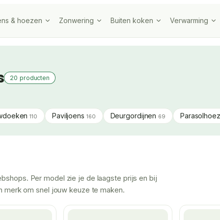
ens & hoezen
Zonwering
Buiten koken
Verwarming
s
20 producten
wdoeken
Paviljoens
Deurgordijnen
Parasolhoe
110
160
69
bshops. Per model zie je de laagste prijs en bij
s en merk om snel jouw keuze te maken.