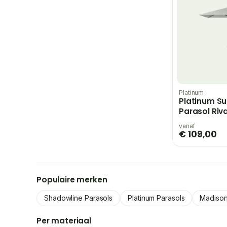
Platinum
Platinum Su
Parasol Riv
cm | Lichtgri
vanaf
€ 109,00
Populaire merken
Shadowline Parasols
Platinum Parasols
Madison
Per materiaal