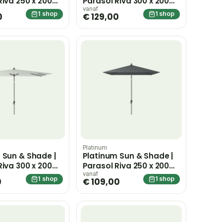
Riva 250 x 200
Parasol Riva 300 x 200
cm | Black
vanaf
1 shop
1 shop
0
€ 129,00
Platinum
 Sun & Shade |
Platinum Sun & Shade |
Riva 300 x 200
Parasol Riva 250 x 200
cm | Antraciet
vanaf
1 shop
1 shop
0
€ 109,00