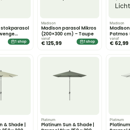
Madison
Madison
 stokparasol
Madison parasol Mikros
Madison
 wenge
(200×300 cm) – Taupe
Patmos 
ame 200 x
Lichtgrij
vanaf
vanaf
1 shop
1 shop
€ 125,99
€ 62,99
out
Platinum
Platinum
n & Shade |
Platinum Sun & Shade |
Platinum