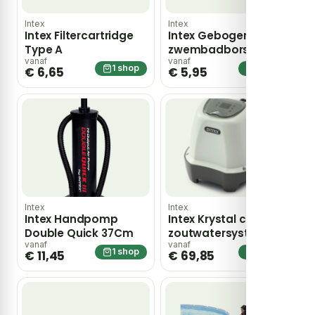
Intex
Intex
Intex Filtercartridge
Intex Gebogen
Type A
zwembadborstel
IntexGebogen borstel
vanaf
vanaf
1 shop
1 shop
€ 6,65
€ 5,95
zwembad 41cm –
blauw
Intex
Intex
Intex Handpomp
Intex Krystal clear
Double Quick 37Cm
zoutwatersysteem
Qs200 zwembad
vanaf
vanaf
1 shop
1 shop
€ 11,45
€ 69,85