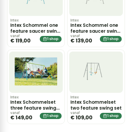
Intex
Intex
Intex Schommel one
Intex Schommel one
feature saucer swing
feature saucer swing
set
set I
vanaf
vanaf
1 shop
1 shop
€ 119,00
€ 139,00
Intex
Intex
Intex Schommelset
Intex Schommelset
three feature swing
two feature swing set
set
vanaf
vanaf
1 shop
1 shop
€ 149,00
€ 109,00