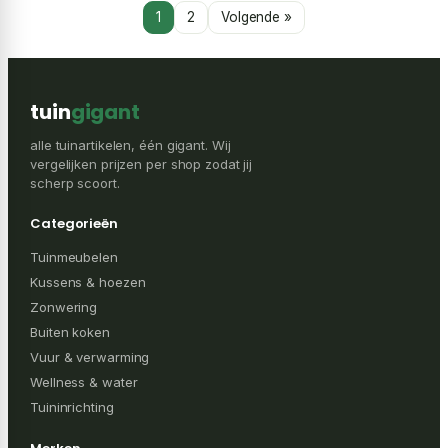
1
2
Volgende »
tuin
gigant
alle tuinartikelen, één gigant. Wij
vergelijken prijzen per shop zodat jij
scherp scoort.
Categorieën
Tuinmeubelen
Kussens & hoezen
Zonwering
Buiten koken
Vuur & verwarming
Wellness & water
Tuininrichting