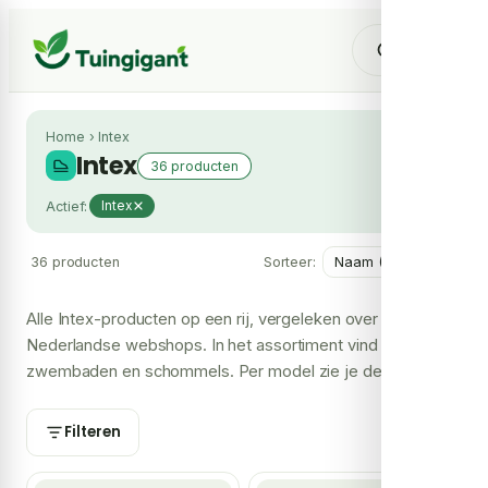
Home
›
Intex
Intex
36 producten
Actief:
Intex
36 producten
Sorteer:
Alle Intex-producten op een rij, vergeleken over meerdere
Nederlandse webshops. In het assortiment vind je vooral
zwembaden en schommels. Per model zie je de laagste
prijs en welke shops het leveren, zodat je je Intex bij de
voordeligste shop koopt.
Filteren