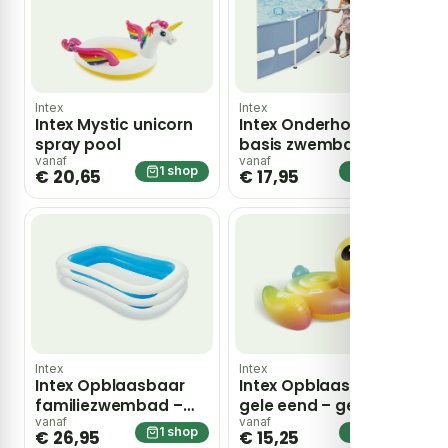
Intex
Intex
Intex Mystic unicorn
Intex Onderhoudskit
spray pool
basis zwembaden
vanaf
vanaf
1 shop
1 shop
€ 20,65
€ 17,95
Intex
Intex
Intex Opblaasbaar
Intex Opblaasbare
familiezwembad –
gele eend – geel
tweekleurig
vanaf
vanaf
1 shop
1 shop
€ 26,95
€ 15,25