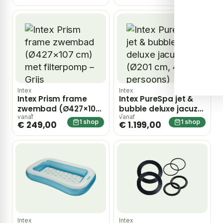
Intex
Intex
Intex Prism frame
Intex PureSpa jet &
zwembad (Ø427×107
bubble deluxe jacuzzi
cm) met filterpomp –
(Ø201 cm, 4
vanaf
vanaf
1 shop
1 shop
€ 249,00
€ 1.199,00
Grijs
persoons)
Intex
Intex