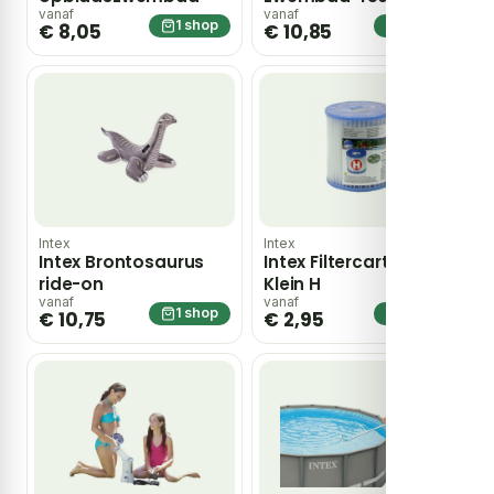
cm – blauw
vanaf
vanaf
1 shop
1 shop
€ 8,05
€ 10,85
Intex
Intex
Intex Brontosaurus
Intex Filtercartridge
ride-on
Klein H
vanaf
vanaf
1 shop
1 shop
€ 10,75
€ 2,95