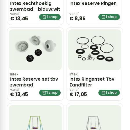
Intex Rechthoekig
Intex Reserve Ringen
zwembad – blauw;wit
vanaf
vanaf
1 shop
1 shop
€ 13,45
€ 8,85
Intex
Intex
Intex Reserve set tbv
Intex Ringenset Tbv
zwembad
Zandfilter
vanaf
vanaf
1 shop
1 shop
€ 13,45
€ 17,05