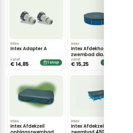
Intex
Intex
Intex Adapter A
Intex Afdekhoes
zwembad dia. 366
cm – blauw
vanaf
vanaf
1 shop
1 shop
€ 14,85
€ 15,25
Intex
Intex
Intex Afdekzeil
Intex Afdekzeil
opblaaszwembad
zwembad 450×220