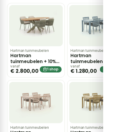
Hartman tuinmeubelen
Hartman tuinmeubelen
Hartman
Hartman
tuinmeubelen + 10%
tuinmeubelen
kassakorting |
Alexandra dining
vanaf
vanaf
1 shop
1 shop
€ 2.800,00
€ 1.280,00
Hartman Sevilla/San
tuinset 5-delig –
Sebastian 200cm
Blauw
dining tuinset 5-delig
– Groen
Hartman tuinmeubelen
Hartman tuinmeubelen