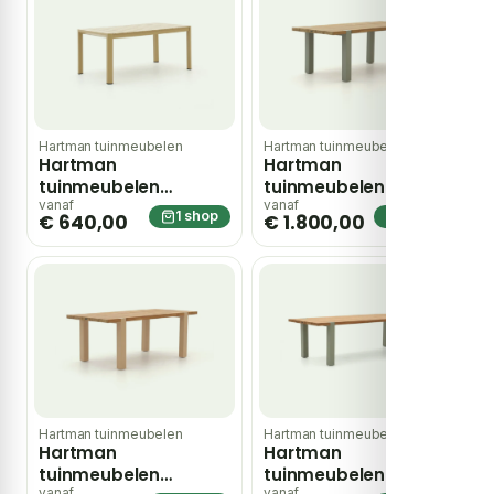
Hartman tuinmeubelen
Hartman tuinmeubelen
Hartman
Hartman
tuinmeubelen
tuinmeubelen
Alexandra dining
Almeria dining
vanaf
vanaf
1 shop
1 shop
€ 640,00
€ 1.800,00
tuintafel
tuintafel
170x100x75cm – Wit
200x100x77cm –
Groen
Hartman tuinmeubelen
Hartman tuinmeubelen
Hartman
Hartman
tuinmeubelen
tuinmeubelen
vanaf
vanaf