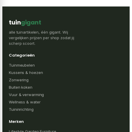
tuin
gigant
alle tuinartikelen, één gigant. Wij
vergelijken prijzen per shop zodat jij
scherp scoort.
Categorieën
Tuinmeubelen
Kussens & hoezen
Zonwering
Buiten koken
Vuur & verwarming
Wellness & water
Tuininrichting
Merken
Lifestyle Garden Furniture