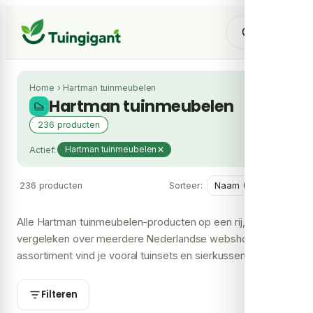
Home
›
Hartman tuinmeubelen
Hartman tuinmeubelen
236 producten
Actief:
Hartman tuinmeubelen
236 producten
Sorteer:
Alle Hartman tuinmeubelen-producten op een rij,
vergeleken over meerdere Nederlandse webshops. In het
assortiment vind je vooral tuinsets en sierkussens. Per
model zie je de laagste prijs en welke shops het leveren,
zodat je je Hartman tuinmeubelen bij de voordeligste shop
Filteren
koopt.