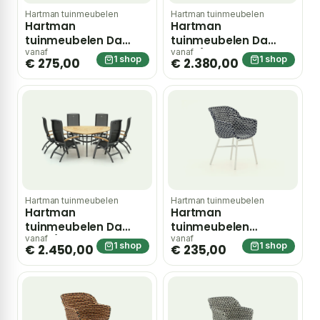
Hartman tuinmeubelen
Hartman tuinmeubelen
Hartman
Hartman
tuinmeubelen Da
tuinmeubelen Da
Vinci standenstoel –
Vinci/Stephanie
vanaf
vanaf
1 shop
1 shop
€ 275,00
€ 2.380,00
Grijs
200cm dining tuinset
5-delig verstelbaar
Hartman tuinmeubelen
Hartman tuinmeubelen
Hartman
Hartman
tuinmeubelen Da
tuinmeubelen
Vinci/Triangular
Delphine dining
vanaf
vanaf
1 shop
1 shop
€ 2.450,00
€ 235,00
170cm dining tuinset
tuinstoel – Blauw
7-delig verstelbaar –
Bruin