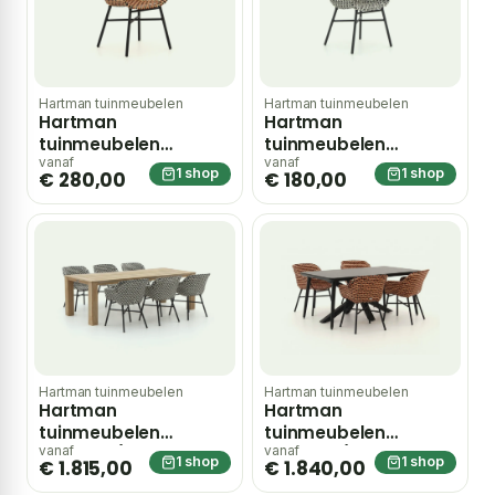
Hartman tuinmeubelen
Hartman tuinmeubelen
Hartman
Hartman
tuinmeubelen
tuinmeubelen
Delphine dining
Delphine dining
vanaf
vanaf
1 shop
1 shop
€ 280,00
€ 180,00
tuinstoel – Rood
tuinstoel – Zwart
Hartman tuinmeubelen
Hartman tuinmeubelen
Hartman
Hartman
tuinmeubelen
tuinmeubelen
Delphine/ROUGH-X
Delphine/Sophie
vanaf
vanaf
1 shop
1 shop
€ 1.815,00
€ 1.840,00
240cm dining tuinset
Studio 170cm dining