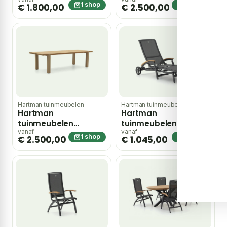
Almeria dining
Almeria dining
1 shop
1 shop
€ 1.800,00
€ 2.500,00
tuintafel
tuintafel
200x100x77cm –
280x100x77cm –
Taupe
Groen
Hartman tuinmeubelen
Hartman tuinmeubelen
Hartman
Hartman
tuinmeubelen
tuinmeubelen Da
Almeria dining
Vinci ligbed met wiel
vanaf
vanaf
1 shop
1 shop
€ 2.500,00
€ 1.045,00
tuintafel
– Grijs
280x100x77cm –
Taupe