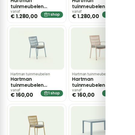
Hartman
Hartman
tuinmeubelen
tuinmeubelen
Alexandra dining
Alexandra dining
vanaf
vanaf
1 shop
1 shop
€ 1.280,00
€ 1.280,00
tuinset 5-delig – Roze
tuinset 5-delig –
Taupe
Hartman tuinmeubelen
Hartman tuinmeubelen
Hartman
Hartman
tuinmeubelen
tuinmeubelen
Alexandra dining
Alexandra dining
vanaf
vanaf
1 shop
1 shop
€ 160,00
€ 160,00
tuinstoel stapelbaar
tuinstoel stapelbaar
– Blauw
– Roze