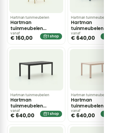
Hartman tuinmeubelen
Hartman tuinmeubelen
Hartman
Hartman
tuinmeubelen
tuinmeubelen
Alexandra dining
Alexandra dining
vanaf
vanaf
1 shop
1 shop
€ 160,00
€ 640,00
tuinstoel stapelbaar
tuintafel
– Taupe
170x100x75cm – Blauw
Hartman tuinmeubelen
Hartman tuinmeubelen
Hartman
Hartman
tuinmeubelen
tuinmeubelen
Alexandra dining
Alexandra dining
vanaf
vanaf
1 shop
1 shop
€ 640,00
€ 640,00
tuintafel
tuintafel
170x100x75cm – Grijs
170x100x75cm – Roze