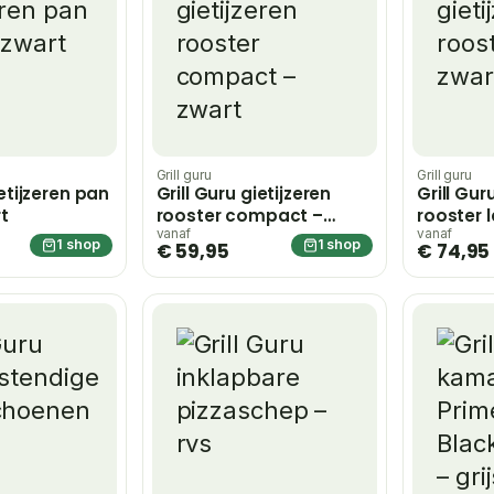
Grill guru
Grill guru
ietijzeren pan
Grill Guru gietijzeren
Grill Gur
rt
rooster compact –
rooster 
zwart
vanaf
vanaf
1 shop
1 shop
€ 59,95
€ 74,95