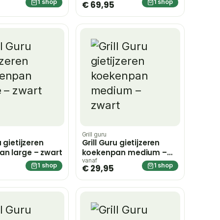
1 shop
1 shop
€ 69,95
Grill guru
u gietijzeren
Grill Guru gietijzeren
n large – zwart
koekenpan medium –
zwart
vanaf
1 shop
1 shop
€ 29,95