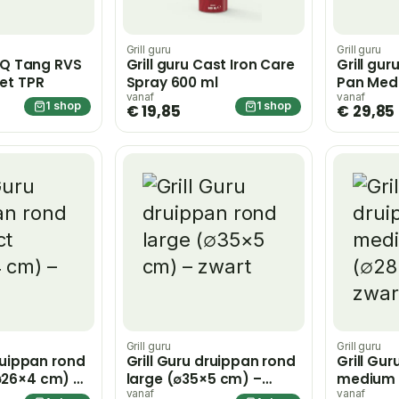
Grill guru
Grill guru
BBQ Tang RVS
Grill guru Cast Iron Care
Grill gur
et TPR
Spray 600 ml
Pan Med
vanaf
vanaf
1 shop
1 shop
€ 19,85
€ 29,85
Grill guru
Grill guru
druippan rond
Grill Guru druippan rond
Grill Gu
26×4 cm) –
large (∅35×5 cm) –
medium 
zwart
zwart
vanaf
vanaf