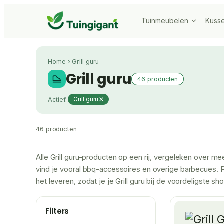
Tuinmeubelen
Kuss
Home
›
Grill guru
Grill guru
46 producten
Actief:
Grill guru
46 producten
Alle Grill guru-producten op een rij, vergeleken over 
vind je vooral bbq-accessoires en overige barbecues. P
het leveren, zodat je je Grill guru bij de voordeligste sh
Filters