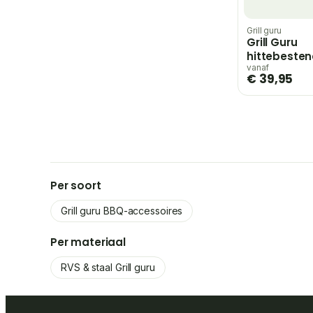
Grill guru
Grill Guru
hittebesten
handschoe
vanaf
€ 39,95
Per soort
Grill guru BBQ-accessoires
Per materiaal
RVS & staal Grill guru