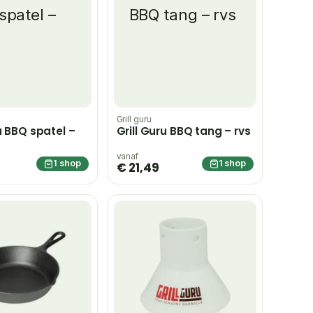
Grill guru
u BBQ spatel –
Grill Guru BBQ tang – rvs
vanaf
1 shop
1 shop
€ 21,49