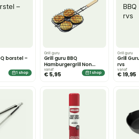
Grill guru
Grill guru
BQ borstel –
Grill guru BBQ
Grill Gur
Hamburgergrill Non
rvs
Stick
vanaf
vanaf
1 shop
1 shop
€ 5,95
€ 19,95