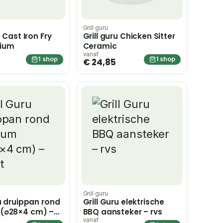
Grill guru
u Cast Iron Fry
Grill guru Chicken Sitter
ium
Ceramic
vanaf
1 shop
1 shop
€ 24,85
Grill guru
ru druippan rond
Grill Guru elektrische
(∅28×4 cm) –
BBQ aansteker – rvs
vanaf