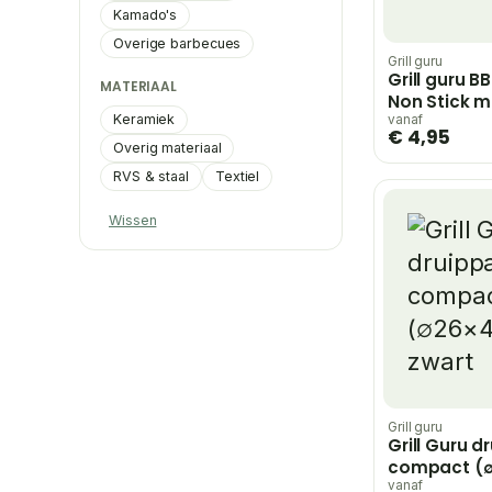
Kamado's
Overige barbecues
Grill guru
Grill guru 
MATERIAAL
Non Stick m
Keramiek
vanaf
€ 4,95
Overig materiaal
RVS & staal
Textiel
Wissen
Grill guru
Grill Guru 
compact (∅
zwart
vanaf