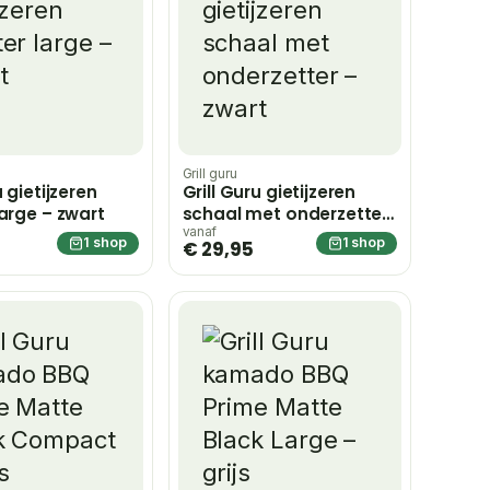
Grill guru
u gietijzeren
Grill Guru gietijzeren
large – zwart
schaal met onderzetter
– zwart
vanaf
1 shop
1 shop
€ 29,95