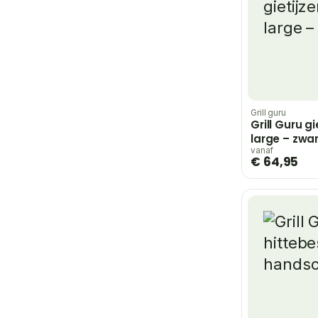
Grill guru
Grill Guru g
large – zwa
vanaf
€ 64,95