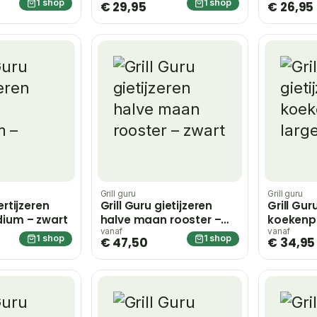
1 shop
1 shop
€ 29,95
€ 26,95
Grill guru
Grill guru
ertijzeren
Grill Guru gietijzeren
Grill Gur
dium – zwart
halve maan rooster –
koekenpa
zwart
vanaf
vanaf
1 shop
1 shop
€ 47,50
€ 34,95