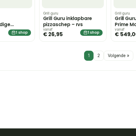
Grill guru
Grill guru
Grill Guru inklapbare
Grill Gu
dige
pizzaschep – rvs
Prime Ma
nen
Compact 
vanaf
vanaf
1 shop
1 shop
€ 26,95
€ 549,
1
2
Volgende »