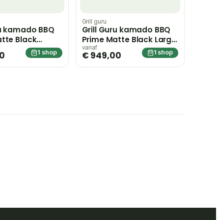
Grill guru
ru kamado BBQ
Grill Guru kamado BBQ
tte Black
Prime Matte Black Large
– grijs
– grijs
vanaf
1 shop
1 shop
00
€ 949,00