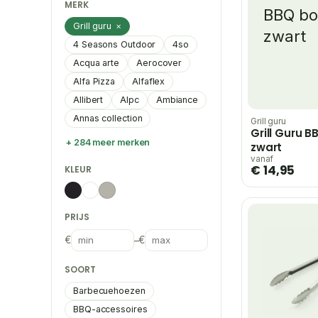
MERK
Grill guru
×
4 Seasons Outdoor
4so
Acqua arte
Aerocover
Alfa Pizza
Alfaflex
Allibert
Alpc
Ambiance
Annas collection
Grill guru
Grill Guru B
+ 284 meer merken
zwart
vanaf
€ 14,95
KLEUR
PRIJS
€
–
€
SOORT
Barbecuehoezen
BBQ-accessoires