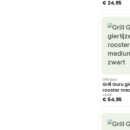
€ 24,95
Grill guru
Grill Guru gi
rooster me
vanaf
€ 64,95