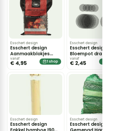
Esschert design
Esschert design
Esschert design
Esschert design
Aanmaakblokjes
Bloempot drainage
l8b18h25cm 72st
net set van 12
vanaf
vanaf
1 shop
1 shop
€ 4,95
€ 2,45
Esschert design
Esschert design
Esschert design
Esschert design
Fakkel bamboe l90
Gemengd Haardhout