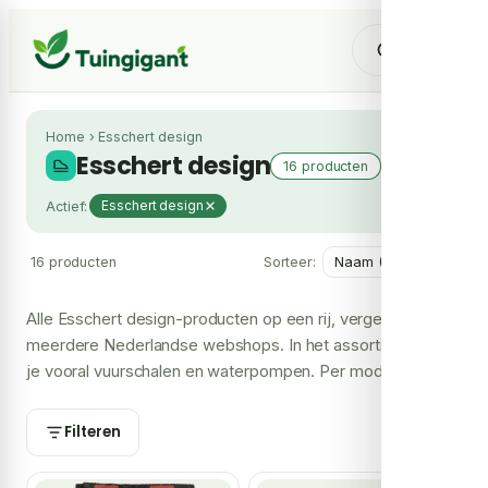
Home
›
Esschert design
Esschert design
16 producten
Actief:
Esschert design
16 producten
Sorteer:
Alle Esschert design-producten op een rij, vergeleken over
meerdere Nederlandse webshops. In het assortiment vind
je vooral vuurschalen en waterpompen. Per model zie je
de laagste prijs en welke shops het leveren, zodat je je
Esschert design bij de voordeligste shop koopt.
Filteren