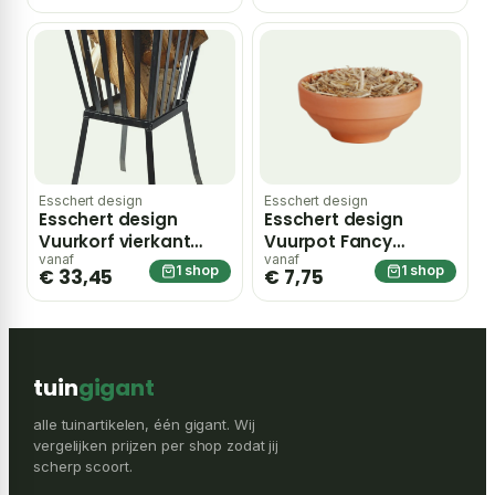
Esschert design
Esschert design
Esschert design
Esschert design
Vuurkorf vierkant
Vuurpot Fancy
Fancy Flames
Flames
vanaf
vanaf
1 shop
1 shop
€ 33,45
€ 7,75
tuin
gigant
alle tuinartikelen, één gigant. Wij
vergelijken prijzen per shop zodat jij
scherp scoort.