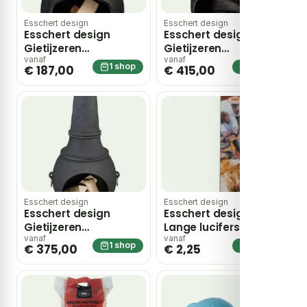
Esschert design
Esschert design
Esschert design
Esschert design
Gietijzeren
Gietijzeren
Terraskachel 105 cm
Terraskachel 150 cm
vanaf
vanaf
1 shop
1 shop
€ 187,00
€ 415,00
Esschert design
Esschert design
Esschert design
Esschert design
Gietijzeren
Lange lucifers in
Terraskachel Grijs 150
Fancy Flames
vanaf
vanaf
1 shop
1 shop
€ 375,00
€ 2,25
cm