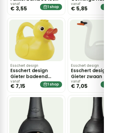
cm
in Netzak 8 kg
vanaf
vanaf
1 shop
1 shop
€ 3,55
€ 5,85
Esschert design
Esschert design
Esschert design
Esschert design
Gieter badeend
Gieter zwaan
assorti Water in the
vanaf
vanaf
1 shop
1 shop
€ 7,15
€ 7,05
Garden