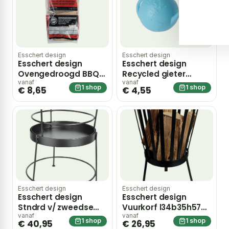
Esschert design
Esschert design
Esschert design
Esschert design
Ovengedroogd BBQ
Recycled gieter
beukenhout
wereldbol
vanaf
vanaf
1 shop
1 shop
€ 8,65
€ 4,55
Esschert design
Esschert design
Esschert design
Esschert design
Stndrd v/ zweedse
Vuurkorf l34b35h57
fakkel l31b31h38
cm
vanaf
vanaf
1 shop
1 shop
€ 40,95
€ 26,95