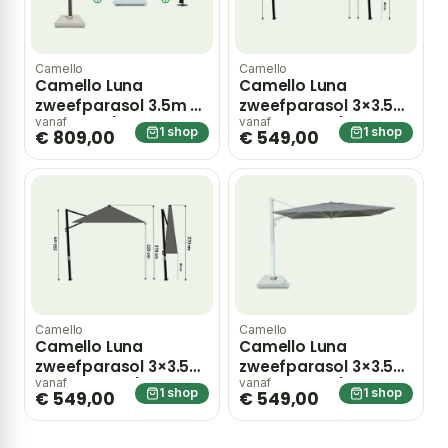
Camello
Camello
Camello Luna
Camello Luna
zweefparasol 3.5m S2
zweefparasol 3×3.5m
Excellent (incl. voet
S2 Excellent (excl.
vanaf
vanaf
1 shop
1 shop
€ 809,00
€ 549,00
en hoes) – Taupe-
voet) – Grijs-
naturel-bruin
antraciet
Camello
Camello
Camello Luna
Camello Luna
zweefparasol 3×3.5m
zweefparasol 3×3.5m
S2 Excellent (excl.
S2 Excellent (excl.
vanaf
vanaf
1 shop
1 shop
€ 549,00
€ 549,00
voet) – Grijs-
voet) – Grijs-
antraciet
antraciet