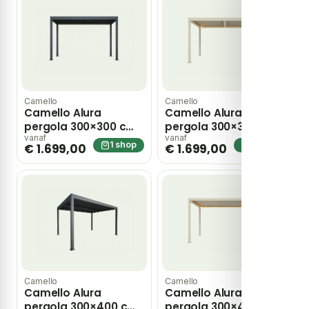
Camello
Camello
Camello Alura
Camello Alura
pergola 300×300 cm
pergola 300×300 cm
antraciet – Grijs-
loft – Taupe-naturel-
vanaf
vanaf
1 shop
1 shop
€ 1.699,00
€ 1.699,00
antraciet
bruin
Camello
Camello
Camello Alura
Camello Alura
pergola 300×400 cm
pergola 300×400 cm