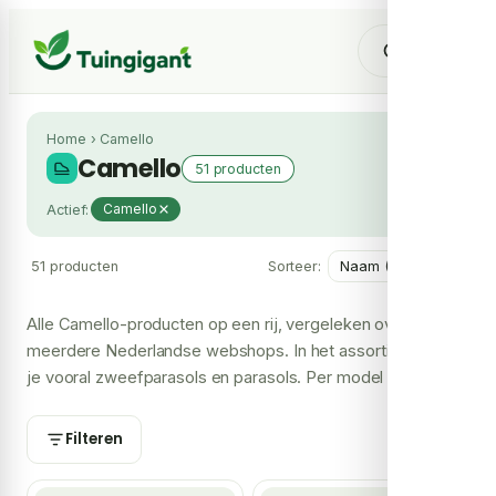
Home
›
Camello
Camello
51 producten
Actief:
Camello
51 producten
Sorteer:
Alle Camello-producten op een rij, vergeleken over
meerdere Nederlandse webshops. In het assortiment vind
je vooral zweefparasols en parasols. Per model zie je de
laagste prijs en welke shops het leveren, zodat je je
Camello bij de voordeligste shop koopt.
Filteren