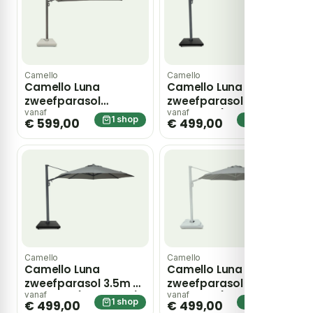
Camello
Camello
Camello Luna
Camello Luna
zweefparasol
zweefparasol 3.5m S2
2.6×3.5m Mocha
Excellent (excl. voet)
vanaf
vanaf
1 shop
1 shop
€ 599,00
€ 499,00
(excl. voet) – Taupe-
– Grijs-antraciet
naturel-bruin
Camello
Camello
Camello Luna
Camello Luna
zweefparasol 3.5m S2
zweefparasol 3.5m S2
Excellent (excl. voet)
Excellent (excl. voet)
vanaf
vanaf
1 shop
1 shop
€ 499,00
€ 499,00
– Grijs-antraciet
– Grijs-antraciet