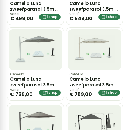
Camello Luna
Camello Luna
zweefparasol 3.5m S2
zweefparasol 3.5m S2
Excellent (excl. voet)
Excellent (excl. voet)
vanaf
vanaf
1 shop
1 shop
€ 499,00
€ 549,00
– Taupe-naturel-
– Taupe-naturel-
bruin
bruin
Camello
Camello
Camello Luna
Camello Luna
zweefparasol 3.5m S2
zweefparasol 3.5m S2
Excellent (incl. voet +
Excellent (incl. voet +
vanaf
vanaf
1 shop
1 shop
€ 759,00
€ 759,00
hoes) – Grijs-
hoes) – Taupe-
antraciet
naturel-bruin