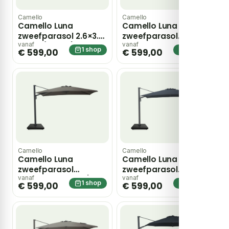
Camello
Camello
Camello Luna
Camello Luna
zweefparasol 2.6×3.5
zweefparasol
m loft/sand (excl.
2.6×3.5m Concrete
vanaf
vanaf
1 shop
1 shop
€ 599,00
€ 599,00
voet) – Zand/Beige
(excl. voet) – Grijs-
antraciet
Camello
Camello
Camello Luna
Camello Luna
zweefparasol
zweefparasol
2.6×3.5m Desert (excl.
2.6×3.5m Graphite
vanaf
vanaf
1 shop
1 shop
€ 599,00
€ 599,00
voet) – Grijs-
(excl. voet) – Grijs-
antraciet
antraciet