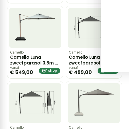
Camello
Camello
Camello Luna
Camello Luna
zweefparasol 3.5m S2
zweefparasol 3.5m S2
Excellent (excl. voet)
Excellent (excl. voet)
vanaf
vanaf
1 shop
1 shop
€ 549,00
€ 499,00
– Grijs-antraciet
– Taupe-naturel-
bruin
Camello
Camello