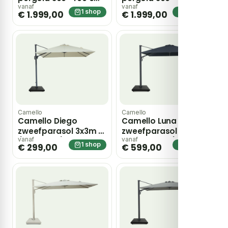
antraciet – Grijs-
loft – Taupe-naturel-
vanaf
vanaf
1 shop
1 shop
€ 1.999,00
€ 1.999,00
antraciet
bruin
Camello
Camello
Camello Diego
Camello Luna LED
zweefparasol 3x3m S1
zweefparasol 3x3m
(excl. voet) – Taupe-
S2 Excellent (excl.
vanaf
vanaf
1 shop
1 shop
€ 299,00
€ 599,00
naturel-bruin
voet) – Grijs-
antraciet