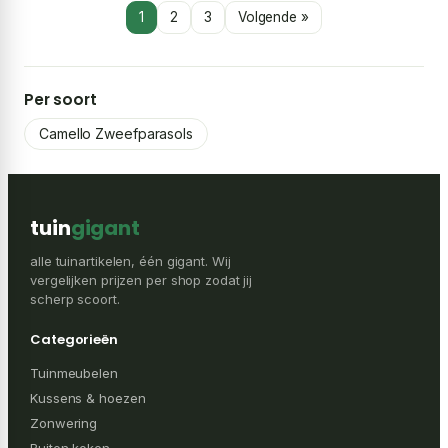
1
2
3
Volgende »
Per soort
Camello Zweefparasols
tuin
gigant
alle tuinartikelen, één gigant. Wij
vergelijken prijzen per shop zodat jij
scherp scoort.
Categorieën
Tuinmeubelen
Kussens & hoezen
Zonwering