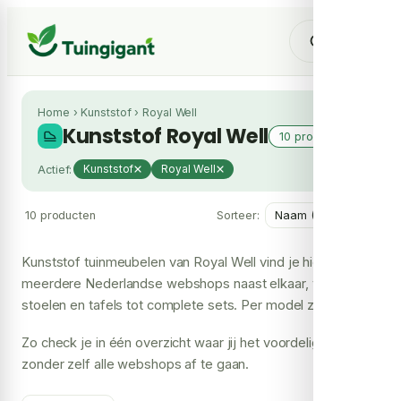
Home
›
Kunststof
›
Royal Well
Kunststof Royal Well
10 producten
Actief:
Kunststof
Royal Well
10 producten
Sorteer:
Kunststof tuinmeubelen van Royal Well vind je hier bij
meerdere Nederlandse webshops naast elkaar, van
stoelen en tafels tot complete sets. Per model zie je de
prijs bij elke shop en waar het artikel leverbaar is.
Zo check je in één overzicht waar jij het voordeligst uitbent,
zonder zelf alle webshops af te gaan.