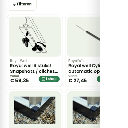
Filteren
Royal Well
Royal Well
Royal well 6 stuks!
Royal well Cylinder
Snapshots / cliches
automatic opener
20 X – zwart
vanaf
vanaf
1 shop
1 shop
€ 59,35
€ 27,45