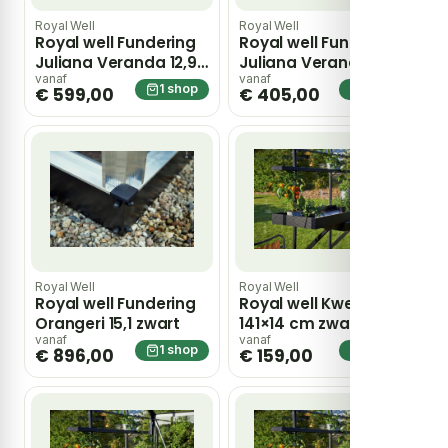
Royal Well
Royal Well
Royal well Fundering
Royal well Fundering
Juliana Veranda 12,9
Juliana Veranda 4,4
zwart
zwart
vanaf
vanaf
1 shop
1 shop
€ 599,00
€ 405,00
Royal Well
Royal Well
Royal well Fundering
Royal well Kweekgoot
Orangeri 15,1 zwart
141×14 cm zwart
vanaf
vanaf
1 shop
1 shop
€ 896,00
€ 159,00