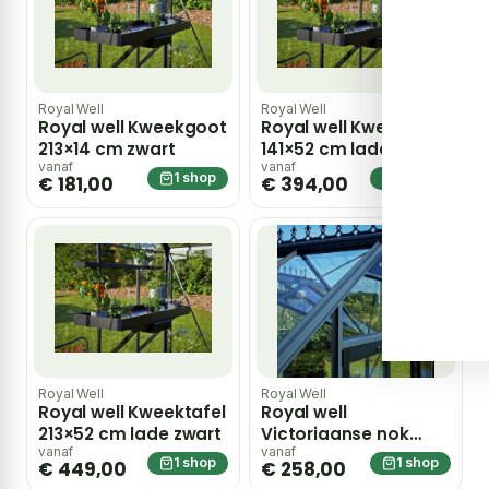
Royal Well
Royal Well
Royal well Kweekgoot
Royal well Kweektafel
213×14 cm zwart
141×52 cm lade zwart
vanaf
vanaf
1 shop
1 shop
€ 181,00
€ 394,00
Royal Well
Royal Well
Royal well Kweektafel
Royal well
213×52 cm lade zwart
Victoriaanse nok
Orangeri 15,1 zwart
vanaf
vanaf
1 shop
1 shop
€ 449,00
€ 258,00