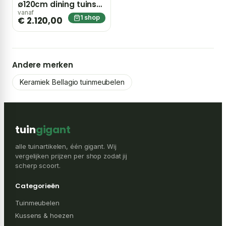
ø120cm dining tuinset
5-delig – Taupe
vanaf
1 shop
€ 2.120,00
Andere merken
Keramiek Bellagio tuinmeubelen
tuin
gigant
alle tuinartikelen, één gigant. Wij
vergelijken prijzen per shop zodat jij
scherp scoort.
Categorieën
Tuinmeubelen
Kussens & hoezen