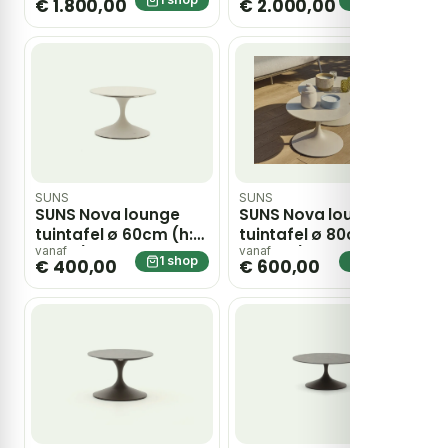
€ 1.800,00
€ 2.000,00
SUNS
SUNS
SUNS Nova lounge
SUNS Nova lounge
tuintafel ø 60cm (h:
tuintafel ø 80cm (h:
40cm) – Taupe
34,5cm) – Taupe
vanaf
vanaf
1 shop
1 shop
€ 400,00
€ 600,00