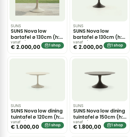
SUNS
SUNS
SUNS Nova low
SUNS Nova low
bartafel ø 130cm (h:
bartafel ø 130cm (h:
95cm) – Taupe
95cm) – Taupe
vanaf
vanaf
1 shop
1 shop
€ 2.000,00
€ 2.000,00
SUNS
SUNS
SUNS Nova low dining
SUNS Nova low dining
tuintafel ø 120cm (h:
tuintafel ø 150cm (h:
68cm) – Taupe
68cm) – Taupe
vanaf
vanaf
1 shop
1 shop
€ 1.000,00
€ 1.800,00