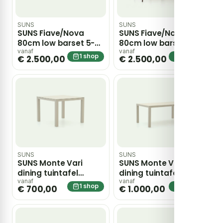
SUNS
SUNS
SUNS Fiave/Nova
SUNS Fiave/Nova
80cm low barset 5-
80cm low barset 5-
delig – Taupe
delig – Taupe
vanaf
vanaf
1 shop
1 shop
€ 2.500,00
€ 2.500,00
SUNS
SUNS
SUNS Monte Vari
SUNS Monte Vari
dining tuintafel
dining tuintafel
100x100x75cm –
180x100x75cm –
vanaf
vanaf
1 shop
1 shop
€ 700,00
€ 1.000,00
Taupe
Taupe