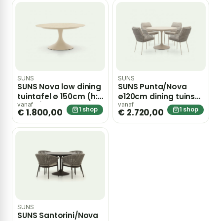
SUNS
SUNS
SUNS Nova low dining
SUNS Punta/Nova
tuintafel ø 150cm (h:
ø120cm dining tuinset
68cm) – Taupe
5-delig – Taupe
vanaf
vanaf
1 shop
1 shop
€ 1.800,00
€ 2.720,00
SUNS
SUNS Santorini/Nova