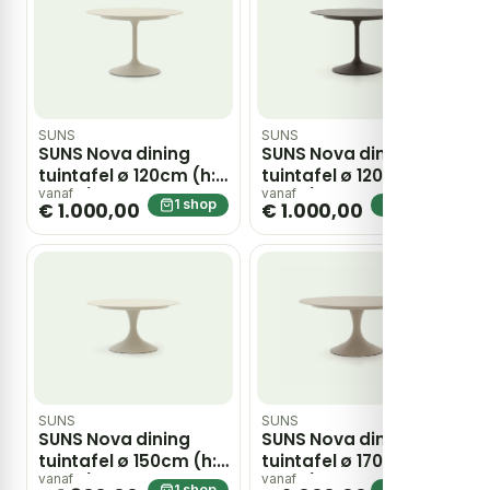
SUNS
SUNS
SUNS Nova dining
SUNS Nova dining
tuintafel ø 120cm (h:
tuintafel ø 120cm (h:
75cm) – Taupe
75cm) – Taupe
vanaf
vanaf
1 shop
1 shop
€ 1.000,00
€ 1.000,00
SUNS
SUNS
SUNS Nova dining
SUNS Nova dining
tuintafel ø 150cm (h:
tuintafel ø 170cm (h:
75cm) – Taupe
75cm) – Taupe
vanaf
vanaf
1 shop
1 shop