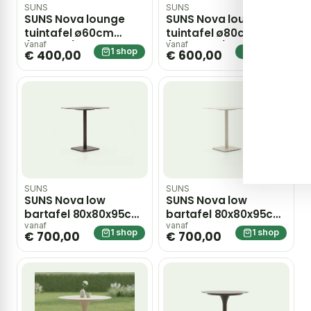
SUNS
SUNS
SUNS Nova lounge
SUNS Nova lounge
tuintafel ø60cm
tuintafel ø80cm
(h:40cm) – Taupe
(h:34,5cm) – Taupe
vanaf
vanaf
1 shop
1 shop
€ 400,00
€ 600,00
SUNS
SUNS
SUNS Nova low
SUNS Nova low
bartafel 80x80x95cm
bartafel 80x80x95cm
– Taupe
– Taupe
vanaf
vanaf
1 shop
1 shop
€ 700,00
€ 700,00