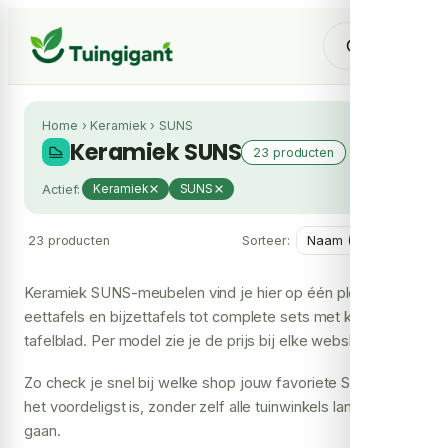
Home
›
Keramiek
›
SUNS
Keramiek SUNS
23 producten
Actief:
Keramiek
SUNS
23 producten
Sorteer:
Keramiek SUNS-meubelen vind je hier op één plek, van
eettafels en bijzettafels tot complete sets met keramisch
tafelblad. Per model zie je de prijs bij elke webshop en
waar hij leverbaar is.
Zo check je snel bij welke shop jouw favoriete SUNS-stuk
het voordeligst is, zonder zelf alle tuinwinkels langs te
gaan.