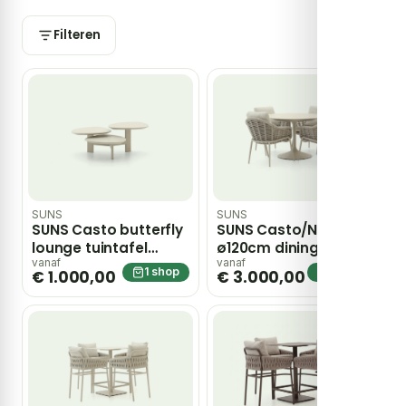
Filteren
SUNS
SUNS
SUNS Casto butterfly
SUNS Casto/Nova
lounge tuintafel
ø120cm dining tuinset
100x100x47cm
5-delig – Taupe
vanaf
vanaf
1 shop
1 shop
€ 1.000,00
€ 3.000,00
draaibaar – Taupe