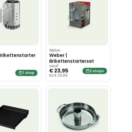
Weber
Brikettenstarter
Weber |
Brikettenstarterset
vanaf
€ 23,95
2 shops
1 shop
tot € 29,99