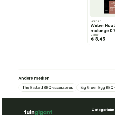
Weber
Weber Hout
melange 0.7
Wood chips
vanaf
€ 8,45
hout
Andere merken
The Bastard BBQ-accessoires
Big Green Egg BBQ-
Categorieën
tuin
gigant