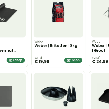
Weber
Weber
Weber | Briketten | 8kg
Weber | 
oermat
| Groot
vanaf
vanaf
1 shop
1 shop
€ 19,99
€ 24,99