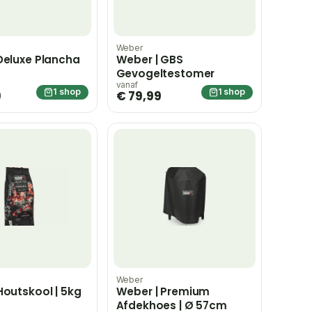
Weber
Deluxe Plancha
Weber | GBS
Gevogeltestomer
vanaf
1 shop
1 shop
9
€ 79,99
Weber
Houtskool | 5kg
Weber | Premium
Afdekhoes | Ø 57cm