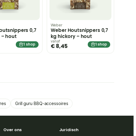
Weber
utsnippers 0,7
Weber Houtsnippers 0,7
 – hout
kg hickory – hout
vanaf
1 shop
1 shop
€ 8,45
res
Grill guru BBQ-accessoires
Over ons
Juridisch