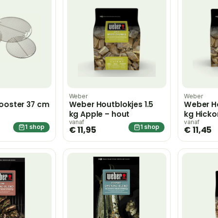
Weber
Weber
rooster 37 cm
Weber Houtblokjes 1.5
Weber Ho
kg Apple – hout
kg Hicko
vanaf
vanaf
1 shop
1 shop
€ 11,95
€ 11,45