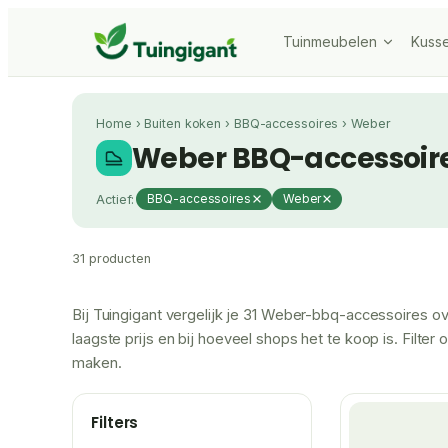
Tuinmeubelen
Kuss
Home
›
Buiten koken
›
BBQ-accessoires
›
Weber
Weber BBQ-accessoir
Actief:
BBQ-accessoires
Weber
31 producten
Bij Tuingigant vergelijk je 31 Weber-bbq-accessoires 
laagste prijs en bij hoeveel shops het te koop is. Filter
maken.
Filters