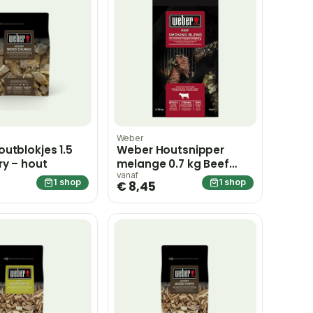
Weber
utblokjes 1.5
Weber Houtsnipper
ry – hout
melange 0.7 kg Beef
Wood chips blend –
vanaf
1 shop
1 shop
€ 8,45
hout