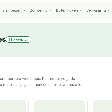
ens & hoezen
Zonwering
Buiten koken
Verwarming
es
31 producten
over meerdere webshops. Per model zie je de
 op materiaal, prijs en merk om snel jouw keuze te