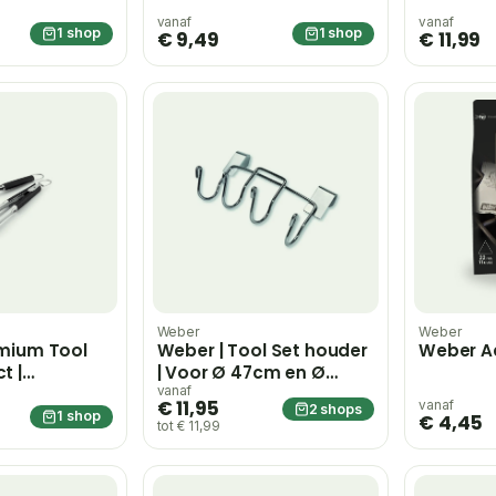
vanaf
vanaf
1 shop
1 shop
€ 9,49
€ 11,99
Weber
Weber
emium Tool
Weber | Tool Set houder
Weber A
t |
| Voor Ø 47cm en Ø
57cm
vanaf
€ 11,95
vanaf
2 shops
1 shop
€ 4,45
tot € 11,99