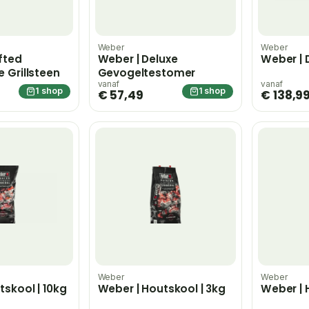
Weber
Weber
fted
Weber | Deluxe
Weber | 
 Grillsteen
Gevogeltestomer
vanaf
vanaf
1 shop
1 shop
€ 57,49
€ 138,9
Weber
Weber
tskool | 10kg
Weber | Houtskool | 3kg
Weber | 