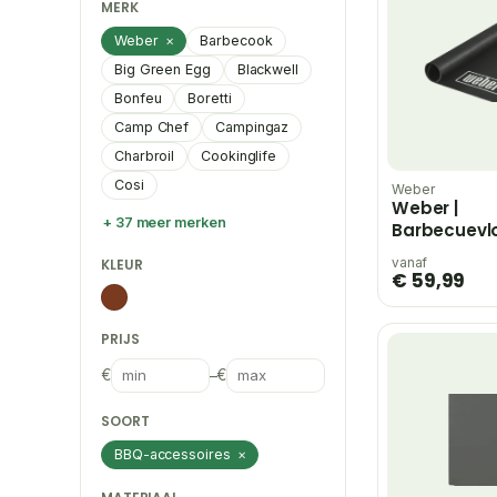
MERK
Weber
×
Barbecook
Big Green Egg
Blackwell
Bonfeu
Boretti
Camp Chef
Campingaz
Charbroil
Cookinglife
Cosi
Weber
Weber |
+ 37 meer merken
Barbecuevl
Groot
KLEUR
vanaf
€ 59,99
PRIJS
€
–
€
SOORT
BBQ-accessoires
×