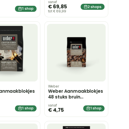
vanaf
€ 69,85
2 shops
1 shop
tot € 69,99
Weber
anmaakblokjes
Weber Aanmaakblokjes
48 stuks bruin
ecologisch
vanaf
1 shop
1 shop
€ 4,75