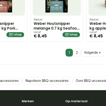
Weber
Weber
snipper
Weber Houtsnipper
Weber Ho
 kg Pork
melange 0.7 kg Seafood
kg apple
 blend –
Wood chips blend –
vanaf
vanaf
1 shop
1 shop
€ 8,45
€ 8,45
hout
1
2
Volgende »
accessoires
Napoleon BBQ-accessoires
Ooni BBQ-accessoi
Merken
Op materiaal