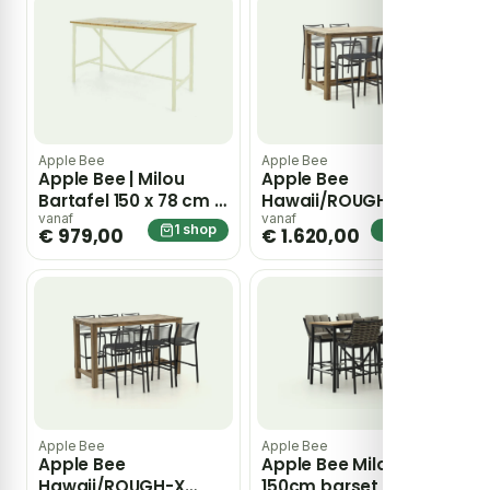
Apple Bee
Apple Bee
Apple Bee | Milou
Apple Bee
Bartafel 150 x 78 cm |
Hawaii/ROUGH-X
Oyster-Teak
135cm barset 5-delig
vanaf
vanaf
1 shop
1 shop
€ 979,00
€ 1.620,00
– Grijs
Apple Bee
Apple Bee
Apple Bee
Apple Bee Milou
Hawaii/ROUGH-X
150cm barset 5-delig