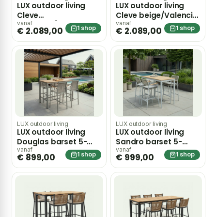
LUX outdoor living
LUX outdoor living
Cleve
Cleve beige/Valencia
antraciet/Valencia
Sandstone dining
vanaf
vanaf
1 shop
1 shop
€ 2.089,00
€ 2.089,00
Sahara Dust dining
barset | 6 personen |
barset | 6 personen |
teakhout + touw |
teakhout + touw |
240cm
240cm
LUX outdoor living
LUX outdoor living
LUX outdoor living
LUX outdoor living
Douglas barset 5-
Sandro barset 5-
delig | aluminium |
delig | aluminium +
vanaf
vanaf
1 shop
1 shop
€ 899,00
€ 999,00
beige | 150cm
teakhout | 140cm