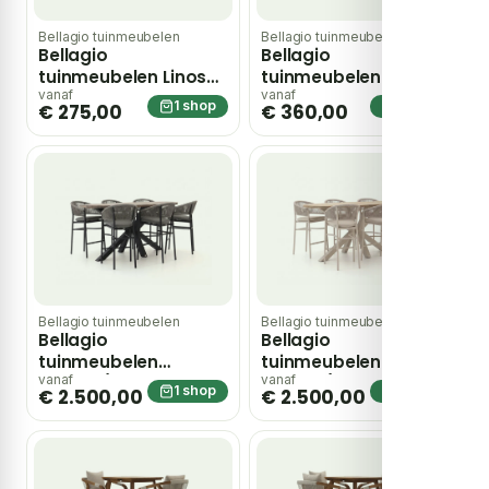
Bellagio tuinmeubelen
Bellagio tuinmeubelen
Bellagio
Bellagio
tuinmeubelen Linosa
tuinmeubelen Linosa
bartafel
bartafel
vanaf
vanaf
1 shop
1 shop
€ 275,00
€ 360,00
150x75x105cm – Bruin
225x75x105cm – Bruin
Bellagio tuinmeubelen
Bellagio tuinmeubelen
Bellagio
Bellagio
tuinmeubelen
tuinmeubelen
Panaro/ROUGH-Y
Panaro/ROUGH-Y
vanaf
vanaf
1 shop
1 shop
€ 2.500,00
€ 2.500,00
Ellips 240cm barset
Ellips 240cm barset
7-delig – Grijs
7-delig – Taupe