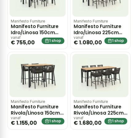
Manifesto Furniture
Manifesto Furniture
Manifesto Furniture
Manifesto Furniture
Idro/Linosa 150cm
Idro/Linosa 225cm
barset 5-delig
barset 7-delig
vanaf
vanaf
1 shop
1 shop
€ 755,00
€ 1.080,00
stapelbaar
stapelbaar
Manifesto Furniture
Manifesto Furniture
Manifesto Furniture
Manifesto Furniture
Rivola/Linosa 150cm
Rivola/Linosa 225cm
barset 5-delig
barset 7-delig
vanaf
vanaf
1 shop
1 shop
€ 1.155,00
€ 1.680,00