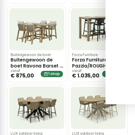
Buitengewoon de boet
Forza Furniture
Buitengewoon de
Forza Furniture
boet Ravona Barset –
Pazzia/ROUGH-X
bruin
180cm barset 5-delig
vanaf
vanaf
1 shop
1 shop
€ 875,00
€ 1.035,00
stapelbaar – Bruin
LUX outdoor living
LUX outdoor living