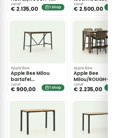
180cm barset 7-delig
– Zwart
vanaf
vanaf
1 shop
1 shop
€ 2.135,00
€ 2.500,00
– Grijs
Apple Bee
Apple Bee
Apple Bee Milou
Apple Bee
bartafel
Milou/ROUGH-X
150x78x105cm – Zwart
180cm barset 5-delig
vanaf
vanaf
1 shop
1 shop
€ 900,00
€ 2.235,00
– Zwart