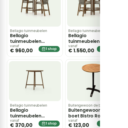
Bellagio tuinmeubelen
Bellagio tuinmeubelen
Bellagio
Bellagio
tuinmeubelen
tuinmeubelen
Perzano barset 3-
Perzano barset 5-
vanaf
vanaf
1 shop
1 shop
€ 960,00
€ 1.550,00
delig
delig
Bellagio tuinmeubelen
Buitengewoon de boet
Bellagio
Buitengewoon de
tuinmeubelen
boet Bistro Round
Perzano bartafel
Bartafel Teak dia.
vanaf
vanaf
1 shop
1 shop
€ 370,00
€ 123,00
80x80x105cm – Bruin
70×110 cm – bruin