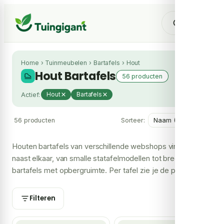
Home
›
Tuinmeubelen
›
Bartafels
›
Hout
Hout Bartafels
56 producten
Actief:
Hout
Bartafels
56 producten
Sorteer:
Houten bartafels van verschillende webshops vind je hier
naast elkaar, van smalle statafelmodellen tot brede
bartafels met opbergruimte. Per tafel zie je de prijs bij elke
shop en waar hij leverbaar is. Zo ontdek je in één overzicht
welke winkel de beste deal heeft, zonder dat je zelf alle
Filteren
sites af hoeft te gaan.