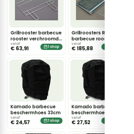
Grillrooster barbecue
Grillroosters RVS
rooster verchroomd
barbecue rooster
55x35cm
55x35cm
vanaf
vanaf
1 shop
1 shop
€ 63,91
€ 185,88
Kamado barbecue
Kamado barbecue
beschermhoes 33cm
beschermhoes 38cm
vanaf
vanaf
1 shop
1 shop
€ 24,57
€ 27,52