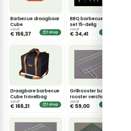
Barbecue draagbaar
BBQ barbecue tool
Cube
set 15-delig
vanaf
vanaf
1 shop
1 shop
€ 156,37
€ 34,41
Draagbare barbecue
Grillrooster barbecue
Cube travelbag
rooster verchroomd
40x35cm
vanaf
vanaf
1 shop
1 shop
€ 166,21
€ 59,00