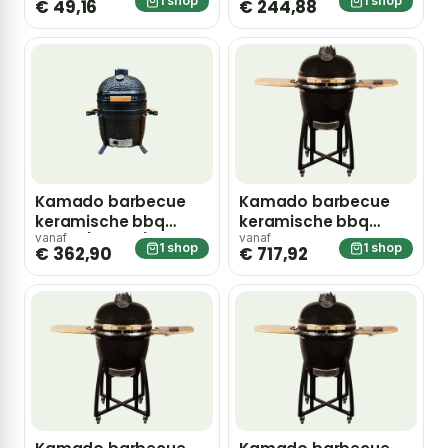
1 shop
1 shop
€ 49,16
€ 244,88
Kamado barbecue
Kamado barbecue
keramische bbq
keramische bbq
36cm (15 inch)
46cm
vanaf
vanaf
1 shop
1 shop
€ 362,90
€ 717,92