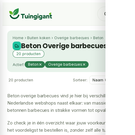
Home
›
Buiten koken
›
Overige barbecues
›
Beton
Beton Overige barbecues
20 producten
Actief:
Beton
Overige barbecues
20 producten
Sorteer:
Beton overige barbecues vind je hier bij verschillende
Nederlandse webshops naast elkaar: van massieve
betonnen barbecues in strakke vormen tot opvallende
exemplaren met een industrieel karakter. Per model zie je
Zo check je in één overzicht waar jouw voorkeursbarbecue
de prijs bij elke shop en waar hij leverbaar is.
het voordeligst te bestellen is, zonder zelf alle tuinwinkels