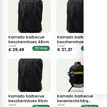
Kamado barbecue
Kamado barbecue
beschermhoes 46cm
beschermhoes 53cm
vanaf
vanaf
1 shop
1 shop
€ 29,49
€ 37,37
Kamado barbecue
Kamado barbecue
beschermhoes 61cm
keramische bbq
33cm (13 inch)
vanaf
vanaf