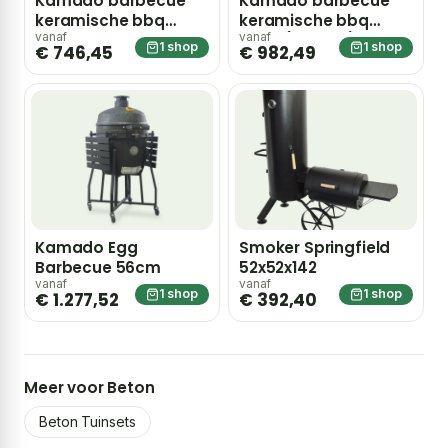
Kamado barbecue
Kamado barbecue
keramische bbq
keramische bbq
53cm
61cm (24 inch)
vanaf
vanaf
1 shop
1 shop
€ 746,45
€ 982,49
Kamado Egg
Smoker Springfield
Barbecue 56cm
52x52x142
vanaf
vanaf
1 shop
1 shop
€ 1.277,52
€ 392,40
Meer voor Beton
Beton Tuinsets