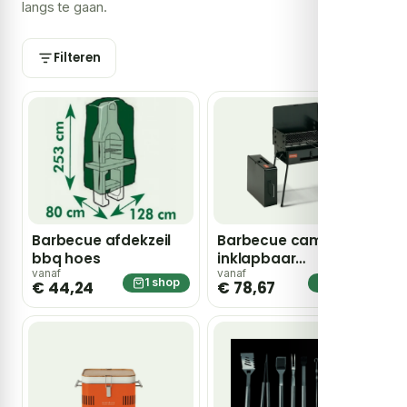
langs te gaan.
Filteren
Barbecue afdekzeil
Barbecue camping
bbq hoes
inklapbaar
73x52x30cm
vanaf
vanaf
1 shop
1 shop
€ 44,24
€ 78,67