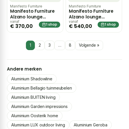
Manifesto Furniture
Manifesto Furniture
Manifesto Furniture
Manifesto Furniture
Alzano lounge
Alzano lounge
tuinstoel verstelbaar
tuinstoel verstelbaar
vanaf
vanaf
1 shop
1 shop
€ 370,00
€ 540,00
– Taupe
met voetenbank –
Taupe
1
2
3
…
8
Volgende »
Andere merken
Aluminium Shadowline
Aluminium Bellagio tuinmeubelen
Aluminium BUITEN living
Aluminium Garden impressions
Aluminium Oosterik home
Aluminium LUX outdoor living
Aluminium Geroba