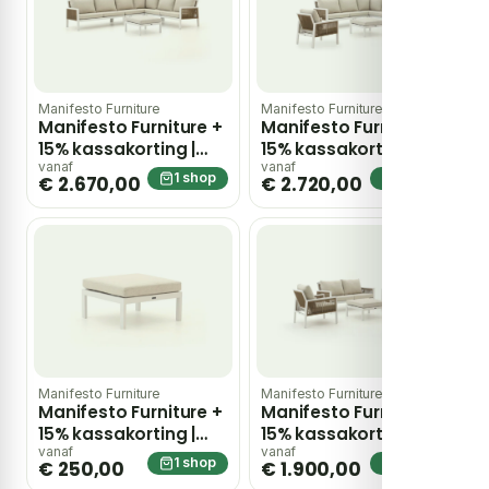
Manifesto Furniture
Manifesto Furniture
Manifesto Furniture +
Manifesto Furniture +
15% kassakorting |
15% kassakorting |
Manifesto Alzano
Manifesto Alzano
vanaf
vanaf
1 shop
1 shop
€ 2.670,00
€ 2.720,00
hoek loungeset 5-
hoek loungeset 5-
delig – Taupe
delig – Taupe
Manifesto Furniture
Manifesto Furniture
Manifesto Furniture +
Manifesto Furniture +
15% kassakorting |
15% kassakorting |
Manifesto Alzano
Manifesto Alzano
vanaf
vanaf
1 shop
1 shop
€ 250,00
€ 1.900,00
lounge voetenbank
stoel-bank loungeset