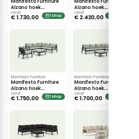
Manifesto Furniture
Manifesto Furniture
Alzano hoek
Alzano hoek
loungeset 4-delig –
loungeset 4-delig –
vanaf
vanaf
1 shop
1 shop
€ 1.730,00
€ 2.420,00
Grijs
Wit
Manifesto Furniture
Manifesto Furniture
Manifesto Furniture
Manifesto Furniture
Alzano hoek
Alzano hoek
loungeset 5-delig –
loungeset 5-delig –
vanaf
vanaf
1 shop
1 shop
€ 1.750,00
€ 1.700,00
Grijs
Grijs