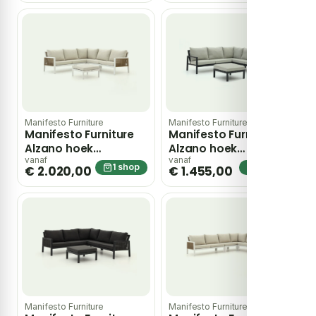
78x78cm – Wit
4-delig – Taupe
Manifesto Furniture
Manifesto Furniture
Manifesto Furniture
Manifesto Furniture
Alzano hoek
Alzano hoek
loungeset 3-delig –
loungeset 4-delig –
vanaf
vanaf
1 shop
1 shop
€ 2.020,00
€ 1.455,00
Wit
Grijs
Manifesto Furniture
Manifesto Furniture