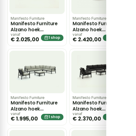
Manifesto Furniture
Manifesto Furniture
Manifesto Furniture
Manifesto Furniture
Alzano hoek
Alzano hoek
loungeset 5-delig –
loungeset 5-delig –
vanaf
vanaf
1 shop
1 shop
€ 2.025,00
€ 2.420,00
Grijs
Wit
Manifesto Furniture
Manifesto Furniture
Manifesto Furniture
Manifesto Furniture
Alzano hoek
Alzano hoek
loungeset 6-delig –
loungeset 6-delig –
vanaf
vanaf
1 shop
1 shop
€ 1.995,00
€ 2.370,00
Grijs
Grijs