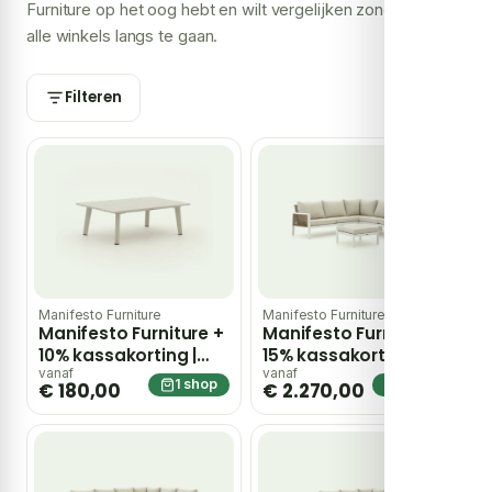
Furniture op het oog hebt en wilt vergelijken zonder zelf
alle winkels langs te gaan.
Filteren
Manifesto Furniture
Manifesto Furniture
Manifesto Furniture +
Manifesto Furniture +
10% kassakorting |
15% kassakorting |
Manifesto Ortezzano
Manifesto Alzano
vanaf
vanaf
1 shop
1 shop
€ 180,00
€ 2.270,00
lounge tuintafel
hoek loungeset 4-
120x70x38cm – Taupe
delig – Taupe