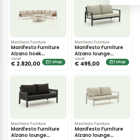
Manifesto Furniture
Manifesto Furniture
Manifesto Furniture
Manifesto Furniture
Alzano hoek
Alzano lounge
loungeset 6-delig –
tuinbank 168cm –
vanaf
vanaf
1 shop
1 shop
€ 2.820,00
€ 495,00
Wit
Grijs
Manifesto Furniture
Manifesto Furniture
Manifesto Furniture
Manifesto Furniture
Alzano lounge
Alzano lounge