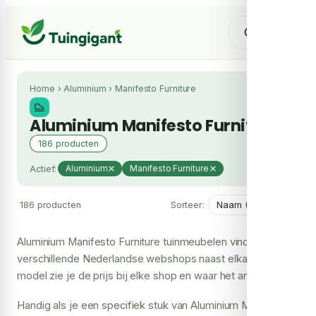
Home
›
Aluminium
›
Manifesto Furniture
Aluminium Manifesto Furniture
186 producten
Actief:
Aluminium
Manifesto Furniture
186 producten
Sorteer:
Aluminium Manifesto Furniture tuinmeubelen vind je hier bij
verschillende Nederlandse webshops naast elkaar. Per
model zie je de prijs bij elke shop en waar het artikel
leverbaar is, zodat je snel weet waar je het voordeligst
Handig als je een specifiek stuk van Aluminium Manifesto
terechtkunt.